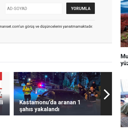
smanset.com’un görüş ve düşüncelerini yansıtmamaktadır.
Mu
yü
li
Kastamonu’da aranan 1
şahıs yakalandı