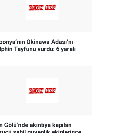
ponya’nın Okinawa Adası’nı
lphin Tayfunu vurdu: 6 yaralı
n Gölü’nde akıntıya kapılan
zücü sahil güvenlik ekiplerince