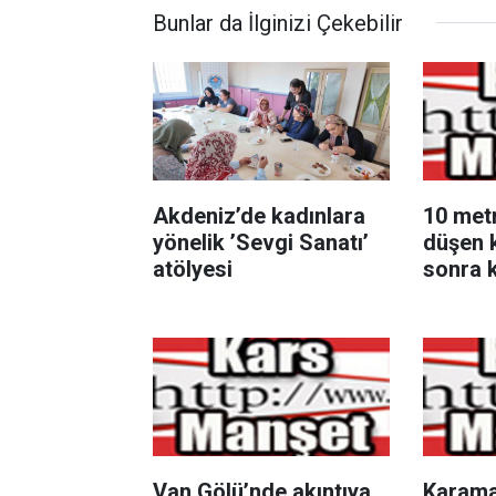
Bunlar da İlginizi Çekebilir
Akdeniz’de kadınlara
10 met
yönelik ’Sevgi Sanatı’
düşen 
atölyesi
sonra k
Van Gölü’nde akıntıya
Karama