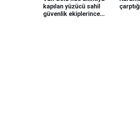
kapılan yüzücü sahil
çarptığ
güvenlik ekiplerince
kurtarıldı