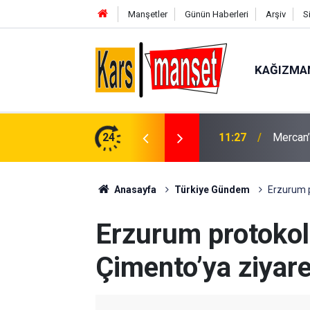
Manşetler
Günün Haberleri
Arşiv
S
KAĞIZMA
toplantı yapıldı
24
11:23
Dededüz
Anasayfa
Türkiye Gündem
Erzurum p
Erzurum protoko
Çimento’ya ziyare