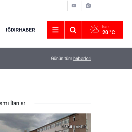
Kars
IĞDIRHABER
20 °C
11:21
Hopa’da şüpheli ev yangını: 1 yaralı, 1 gözaltı
Günün tüm
haberleri
smi İlanlar