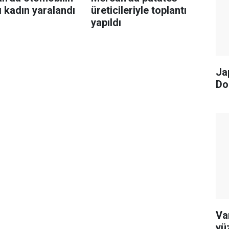
ı kadın yaralandı
üreticileriyle toplantı
yapıldı
Ja
Do
Va
yü