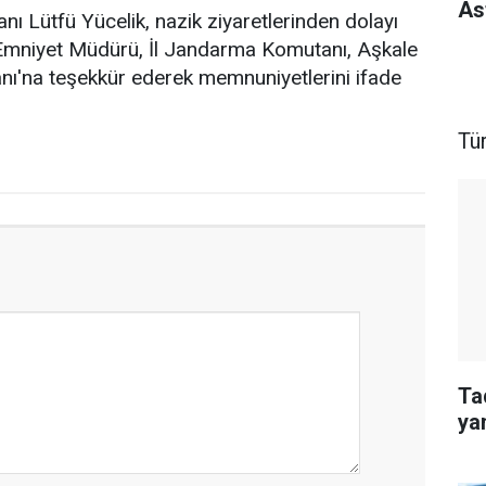
As
 Lütfü Yücelik, nazik ziyaretlerinden dolayı
 Emniyet Müdürü, İl Jandarma Komutanı, Aşkale
ı'na teşekkür ederek memnuniyetlerini ifade
Tü
Ta
ya