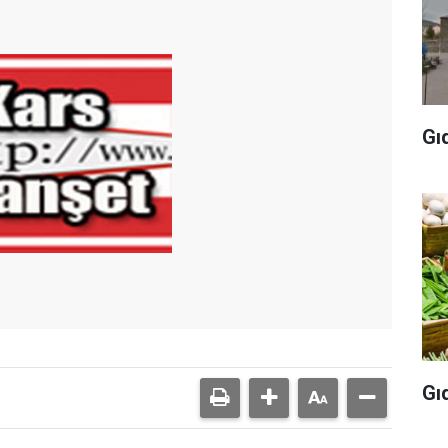
Gı
Gı