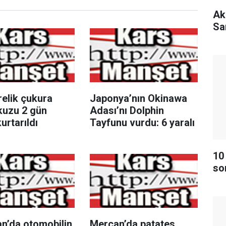
Ak
Sa
relik çukura
Japonya’nın Okinawa
kuzu 2 gün
Adası’nı Dolphin
urtarıldı
Tayfunu vurdu: 6 yaralı
10
so
n’da otomobilin
Mercan’da patates