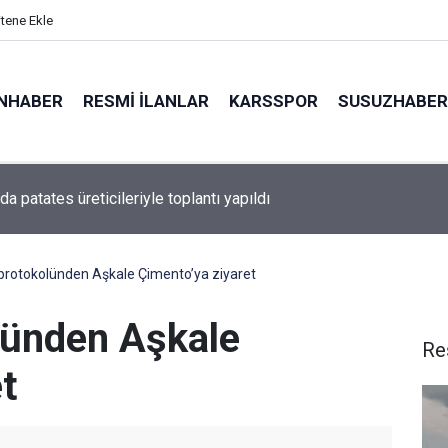
itene Ekle
NHABER
RESMI İLANLAR
KARSSPOR
SUSUZHABER
ü’nde yollar yenileniyor
rotokolünden Aşkale Çimento’ya ziyaret
lünden Aşkale
Re
t