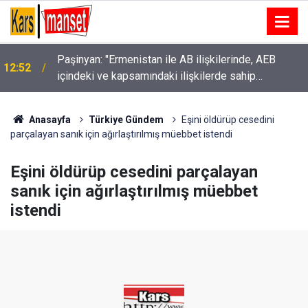
Paşinyan: "Ermenistan ile AB ilişkilerinde, AEB
12:52
içindeki ve kapsamındaki ilişkilerde sahip
olduğumuz statüye aykırı gelen herhangi bir hukuki,
ekonomik ya da siyasi yükümlülük yoktur"
Anasayfa
Türkiye Gündem
Eşini öldürüp cesedini
parçalayan sanık için ağırlaştırılmış müebbet istendi
Eşini öldürüp cesedini parçalayan
sanık için ağırlaştırılmış müebbet
istendi