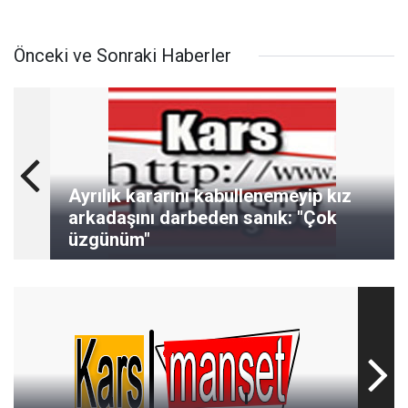
Önceki ve Sonraki Haberler
Ayrılık kararını kabullenemeyip kız
arkadaşını darbeden sanık: "Çok
üzgünüm"