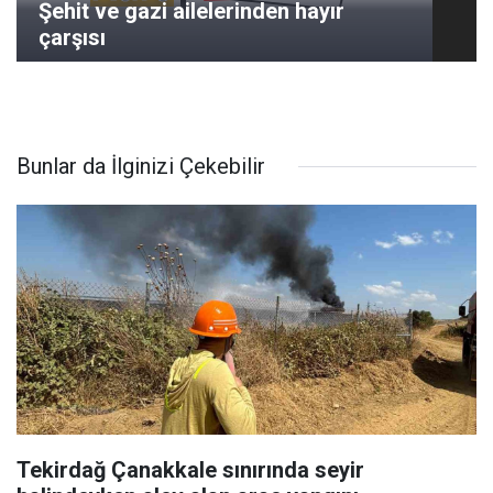
Şehit ve gazi ailelerinden hayır
çarşısı
Bunlar da İlginizi Çekebilir
Tekirdağ Çanakkale sınırında seyir