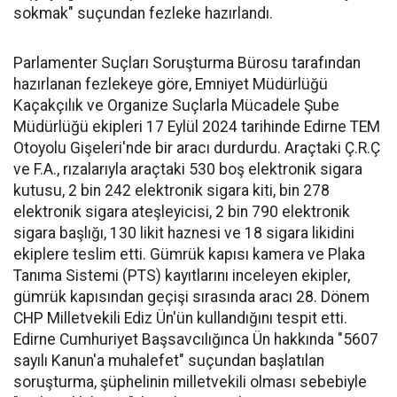
sokmak" suçundan fezleke hazırlandı.
Parlamenter Suçları Soruşturma Bürosu tarafından
hazırlanan fezlekeye göre, Emniyet Müdürlüğü
Kaçakçılık ve Organize Suçlarla Mücadele Şube
Müdürlüğü ekipleri 17 Eylül 2024 tarihinde Edirne TEM
Otoyolu Gişeleri'nde bir aracı durdurdu. Araçtaki Ç.R.Ç
ve F.A., rızalarıyla araçtaki 530 boş elektronik sigara
kutusu, 2 bin 242 elektronik sigara kiti, bin 278
elektronik sigara ateşleyicisi, 2 bin 790 elektronik
sigara başlığı, 130 likit haznesi ve 18 sigara likidini
ekiplere teslim etti. Gümrük kapısı kamera ve Plaka
Tanıma Sistemi (PTS) kayıtlarını inceleyen ekipler,
gümrük kapısından geçişi sırasında aracı 28. Dönem
CHP Milletvekili Ediz Ün'ün kullandığını tespit etti.
Edirne Cumhuriyet Başsavcılığınca Ün hakkında "5607
sayılı Kanun'a muhalefet" suçundan başlatılan
soruşturma, şüphelinin milletvekili olması sebebiyle