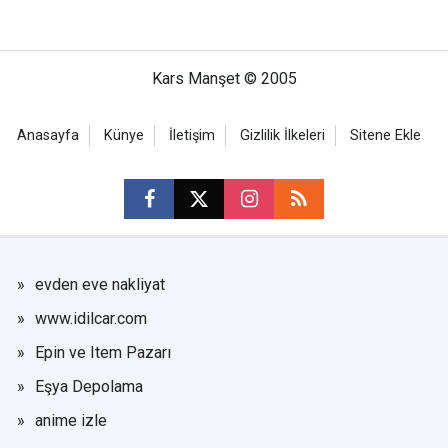
Kars Manşet © 2005
Anasayfa
Künye
İletişim
Gizlilik İlkeleri
Sitene Ekle
evden eve nakliyat
www.idilcar.com
Epin ve Item Pazarı
Eşya Depolama
anime izle