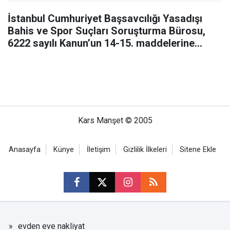
İstanbul Cumhuriyet Başsavcılığı Yasadışı
Bahis ve Spor Suçları Soruşturma Bürosu,
6222 sayılı Kanun’un 14-15. maddelerine
muhalefet, uyuşturucu madde bulundurma ve
kullanma, örgütlü karaborsa bilet
dolandırıcılığı ve halkı
Kars Manşet © 2005
Anasayfa
Künye
İletişim
Gizlilik İlkeleri
Sitene Ekle
evden eve nakliyat