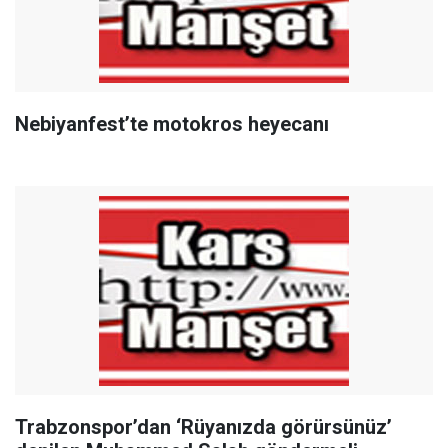
Nebiyanfest’te motokros heyecanı
Trabzonspor’dan ‘Rüyanızda görürsünüz’