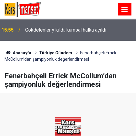
15:55
Gökdelenler yıkıldı, kumsal halka açıldı
İnkumu’nda boğulma tehlikesi geçiren 10 kişi
15:53
kurtarıldı
Anasayfa
Türkiye Gündem
Fenerbahçeli Errick
McCollum’dan şampiyonluk değerlendirmesi
Fenerbahçeli Errick McCollum’dan
şampiyonluk değerlendirmesi