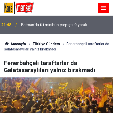
21:48
Batman’da iki minibüs çarpıştı: 9 yaralı
Şırnak’ta yaralı vatandaş sedye ile 1 saat taşınarak
21:41
ambulansa ulaştırıldı
Anasayfa
Türkiye Gündem
Fenerbahçeli taraftarlar da
Galatasaraylıları yalnız bırakmadı
Fenerbahçeli taraftarlar da
Galatasaraylıları yalnız bırakmadı