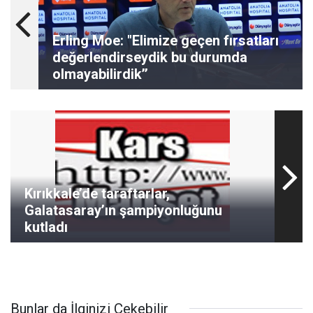
Erling Moe: "Elimize geçen fırsatları
değerlendirseydik bu durumda
olmayabilirdik’’
Kırıkkale’de taraftarlar,
Galatasaray’ın şampiyonluğunu
kutladı
Bunlar da İlginizi Çekebilir