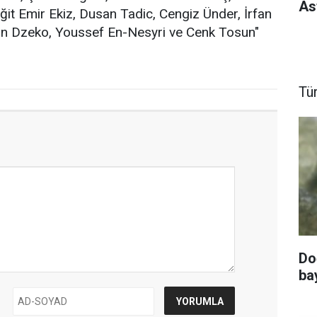
As
it Emir Ekiz, Dusan Tadic, Cengiz Ünder, İrfan
din Dzeko, Youssef En-Nesyri ve Cenk Tosun"
Tü
Do
ba