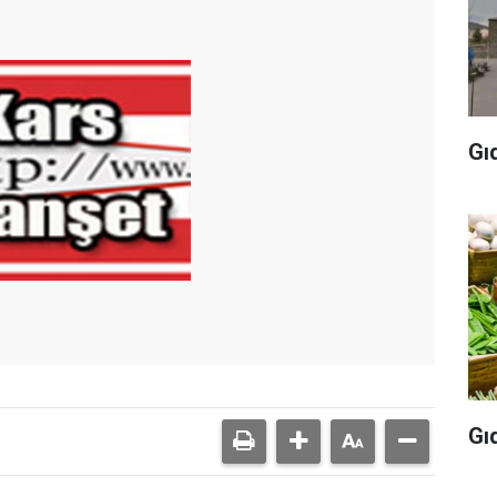
Gı
Gı