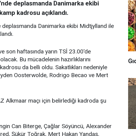
i'nde deplasmanda Danimarka ekibi
 kamp kadrosu açıklandı.
 deplasmanda Danimarka ekibi Midtjylland ile
andı.
ve son haftasında yarın TSİ 23.00'de
olacak. Bu mücadelenin hazırlıklarını
Gı
adrosu da belli oldu. Sakatlıkları nedeniyle
 Jayden Oosterwolde, Rodrigo Becao ve Mert
Z Alkmaar maçı için belirlediği kadroda şu
 Engin Can Biterge, Çağlar Söyüncü, Alexander
 Fred, Şükür Toğrak, Mert Hakan Yandaş,