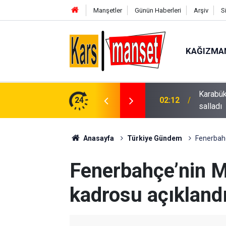
Manşetler
Günün Haberleri
Arşiv
S
KAĞIZMA
kuda buluştu: Hakan Peker ve Sefo sahneyi
24
01:58
Niğde’de
Anasayfa
Türkiye Gündem
Fenerbahç
Fenerbahçe’nin M
kadrosu açıkland