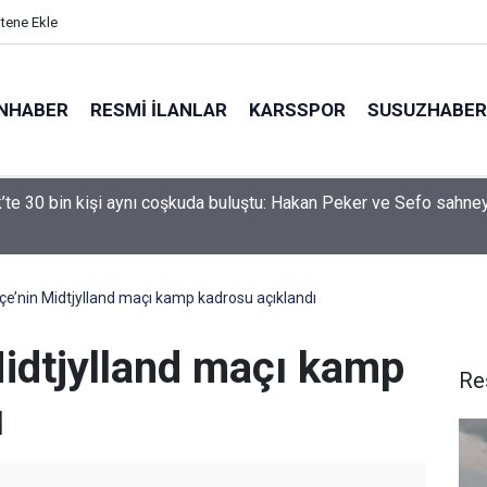
itene Ekle
NHABER
RESMI İLANLAR
KARSSPOR
SUSUZHABER
 iki otomobil çarpıştı: 4 yaralı
e’nin Midtjylland maçı kamp kadrosu açıklandı
idtjylland maçı kamp
Re
ı