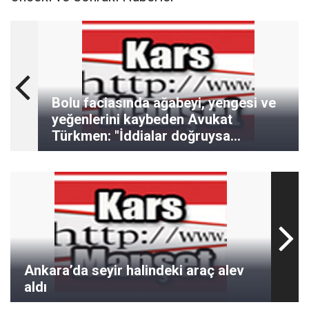
Bolu faciasında ağabeyi, yengesi ve
yeğenlerini kaybeden Avukat
Türkmen: "İddialar doğruysa
cinayete yakın bir eylem"
Ankara’da seyir halindeki araç alev
aldı