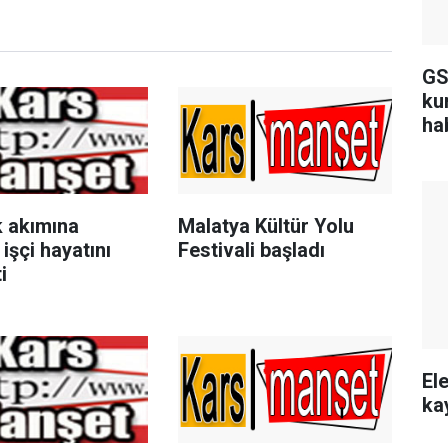
GS
ku
ha
k akımına
Malatya Kültür Yolu
 işçi hayatını
Festivali başladı
i
Ele
ka