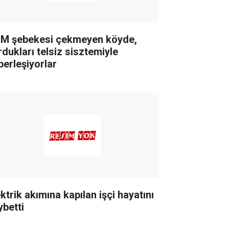
M şebekesi çekmeyen köyde,
rdukları telsiz sisztemiyle
berleşiyorlar
ktrik akımına kapılan işçi hayatını
ybetti