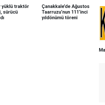
 yüklü traktör
Çanakkale’de Ağustos
i, sürücü
Taarruzu’nun 111’inci
dı
yıldönümü töreni
Ma