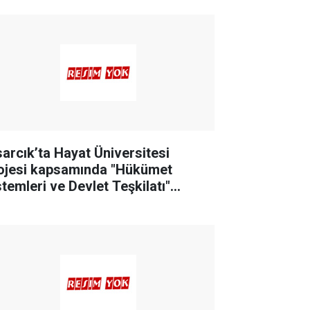
sarcık’ta Hayat Üniversitesi
ojesi kapsamında "Hükümet
stemleri ve Devlet Teşkilatı"
nulu eğitim düzenlendi