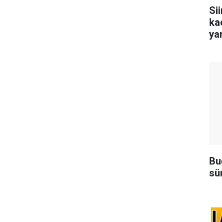
Si
ka
ya
Bu
sü