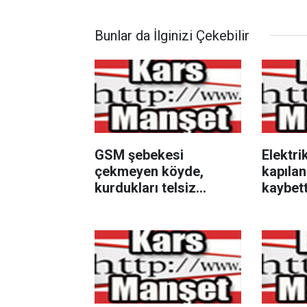
Bunlar da İlginizi Çekebilir
GSM şebekesi
Elektri
çekmeyen köyde,
kapılan
kurdukları telsiz
kaybett
sisztemiyle
haberleşiyorlar