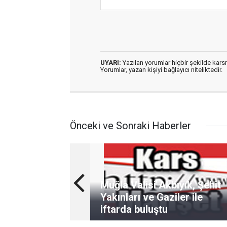
UYARI:
Yazılan yorumlar hiçbir şekilde kar
Yorumlar, yazan kişiyi bağlayıcı niteliktedir.
Önceki ve Sonraki Haberler
Muğla Valisi Akbıyık, Şehit
Yakınları ve Gaziler ile
iftarda buluştu