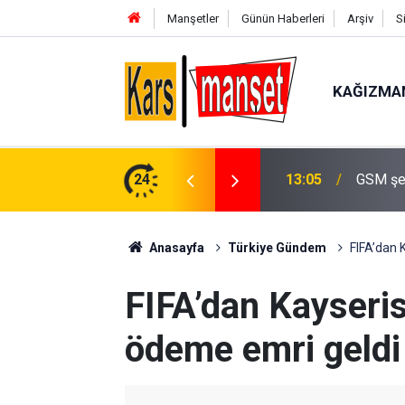
Manşetler
Günün Haberleri
Arşiv
S
KAĞIZMA
urdukları telsiz sisztemiyle haberleşiyorlar
24
13:04
Elektrik
Anasayfa
Türkiye Gündem
FIFA’dan 
FIFA’dan Kayseris
ödeme emri geldi