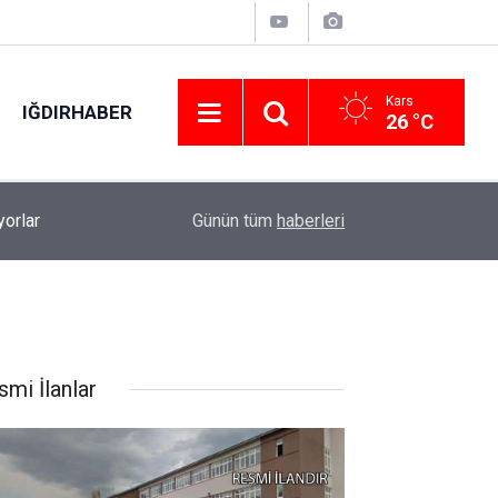
Kars
IĞDIRHABER
26 °C
13:03
Malatya Kültür Yolu Festivali başladı
Günün tüm
haberleri
smi İlanlar