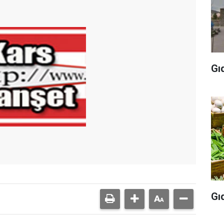
Gı
Gı