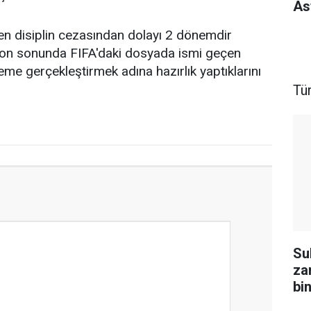
As
len disiplin cezasından dolayı 2 dönemdir
ezon sonunda FIFA'daki dosyada ismi geçen
eme gerçekleştirmek adına hazırlık yaptıklarını
Tü
Su
za
bin