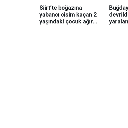
Siirt’te boğazına
Buğday
yabancı cisim kaçan 2
devrild
yaşındaki çocuk ağır
yaralan
yaralandı