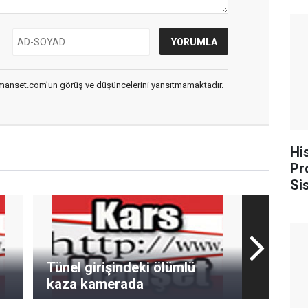
smanset.com’un görüş ve düşüncelerini yansıtmamaktadır.
Hi
Pr
Si
ko
Tünel girişindeki ölümlü
kaza kamerada