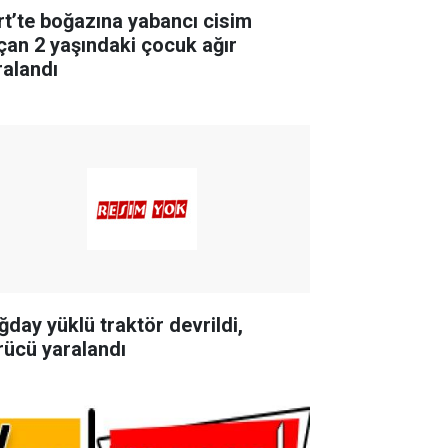
irt’te boğazına yabancı cisim
çan 2 yaşındaki çocuk ağır
ralandı
ğday yüklü traktör devrildi,
rücü yaralandı