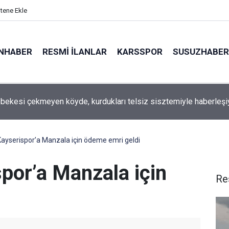
itene Ekle
NHABER
RESMI İLANLAR
KARSSPOR
SUSUZHABER
 akımına kapılan işçi hayatını kaybetti
Kayserispor’a Manzala için ödeme emri geldi
por’a Manzala için
Re