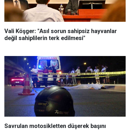
Vali Köşger: "Asıl sorun sahipsiz hayvanlar
değil sahiplilerin terk edilmesi"
Savrulan motosikletten düşerek başını