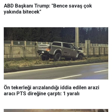
ABD Başkanı Trump: "Bence savaş çok
yakında bitecek"
Ön tekerleği arızalandığı iddia edilen arazi
aracı PTS direğine çarptı: 1 yaralı