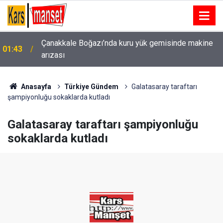
Çanakkale Boğazı’nda kuru yük gemisinde makine
01:43
arızası
Kartal’da minibüs yangını: Peş peşe patlamalar
00:49
paniğe neden oldu
Anasayfa
Türkiye Gündem
Galatasaray taraftarı
şampiyonluğu sokaklarda kutladı
Galatasaray taraftarı şampiyonluğu
sokaklarda kutladı