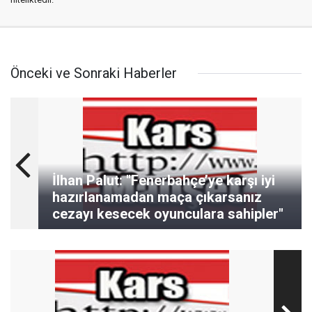
Önceki ve Sonraki Haberler
İlhan Palut: "Fenerbahçe’ye karşı iyi
hazırlanamadan maça çıkarsanız
cezayı kesecek oyunculara sahipler"