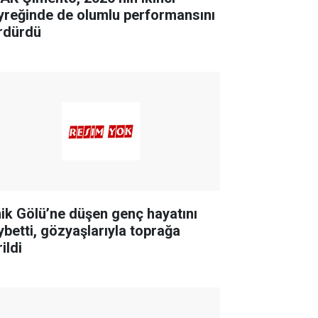
yreğinde de olumlu performansını
rdürdü
nik Gölü’ne düşen genç hayatını
ybetti, gözyaşlarıyla toprağa
ildi