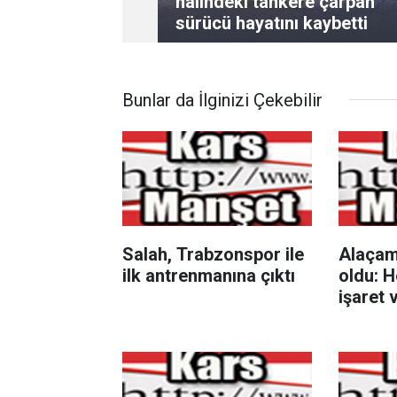
halindeki tankere çarpan
sürücü hayatını kaybetti
Bunlar da İlginizi Çekebilir
Salah, Trabzonspor ile
Alaçam 
ilk antrenmanına çıktı
oldu: H
işaret 