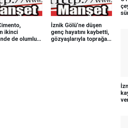
çe
sü
imento,
İznik Gölü’ne düşen
n ikinci
genç hayatını kaybetti,
inde de olumlu
gözyaşlarıyla toprağa
mansını
verildi
dü
İz
ka
ver