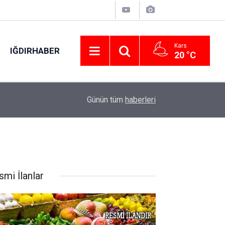
Kars
IĞDIRHABER
20 °C
20:16
Alaçam çileği reçel oldu: Hedef coğrafi işaret v
Günün tüm
haberleri
smi İlanlar