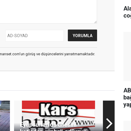
Al
co
smanset.com’un görüş ve düşüncelerini yansıtmamaktadır.
AB
bağ
ya
Eyüpsultan’da ailesini