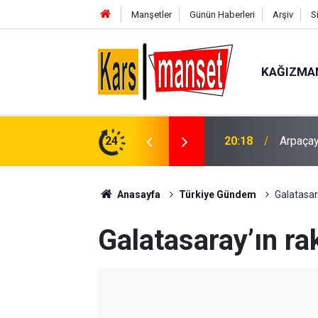
Manşetler
Günün Haberleri
Arşiv
S
KAĞIZMA
manına çıktı
24
20:18
Arpaçay
Anasayfa
Türkiye Gündem
Galatasar
Galatasaray’ın ra