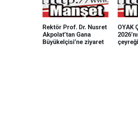
Rektör Prof. Dr. Nusret
OYAK Ç
Akpolat’tan Gana
2026’nı
Büyükelçisi’ne ziyaret
çeyreğ
perfor
sürdür