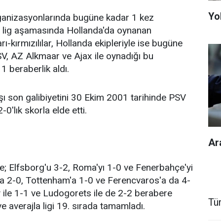
Yol
ganizasyonlarında bugüne kadar 1 kez
on lig aşamasında Hollanda'da oynanan
-kırmızılılar, Hollanda ekipleriyle ise bugüne
SV, AZ Alkmaar ve Ajax ile oynadığı bu
1 beraberlik aldı.
şı son galibiyetini 30 Ekim 2001 tarihinde PSV
0'lık skorla elde etti.
Ar
; Elfsborg'u 3-2, Roma'yı 1-0 ve Fenerbahçe'yi
ya 2-0, Tottenham'a 1-0 ve Ferencvaros'a da 4-
y ile 1-1 ve Ludogorets ile de 2-2 berabere
Tü
e averajla ligi 19. sırada tamamladı.