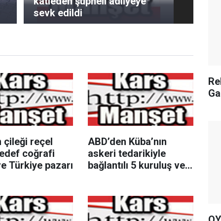
katleden şüpheli adliyeye
sevk edildi
Re
Ga
çileği reçel
ABD’den Küba’nın
edef coğrafi
askeri tedarikiyle
ve Türkiye pazarı
bağlantılı 5 kuruluş ve 8
kişiye yaptırım
OY