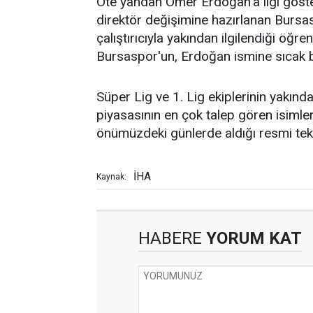
Öte yandan Ömer Erdoğan'a ilgi göste
direktör değişimine hazırlanan Bursas
çalıştırıcıyla yakından ilgilendiği öğre
Bursaspor'un, Erdoğan ismine sıcak bak
Süper Lig ve 1. Lig ekiplerinin yakınd
piyasasının en çok talep gören isimleri
önümüzdeki günlerde aldığı resmi tekl
İHA
Kaynak:
HABERE
YORUM KAT