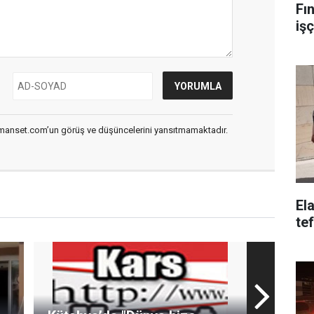
Fı
iş
smanset.com’un görüş ve düşüncelerini yansıtmamaktadır.
El
te