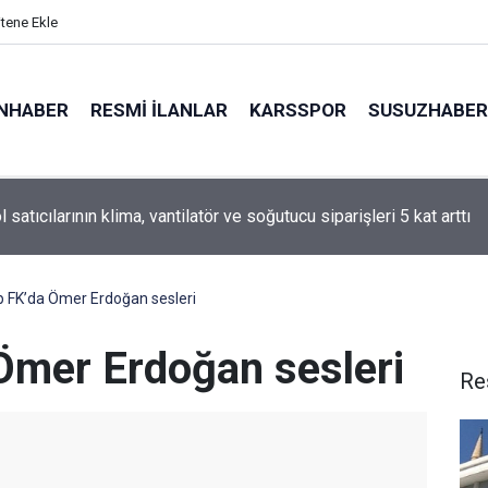
itene Ekle
NHABER
RESMI İLANLAR
KARSSPOR
SUSUZHABER
 satıcılarının klima, vantilatör ve soğutucu siparişleri 5 kat arttı
evinde husumetlilerini tabancayla kovaladı
 FK’da Ömer Erdoğan sesleri
Ömer Erdoğan sesleri
Re