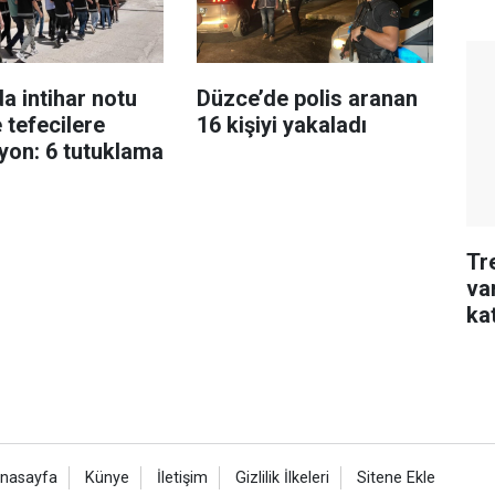
da intihar notu
Düzce’de polis aranan
 tefecilere
16 kişiyi yakaladı
yon: 6 tutuklama
Tre
va
kat
nasayfa
Künye
İletişim
Gizlilik İlkeleri
Sitene Ekle