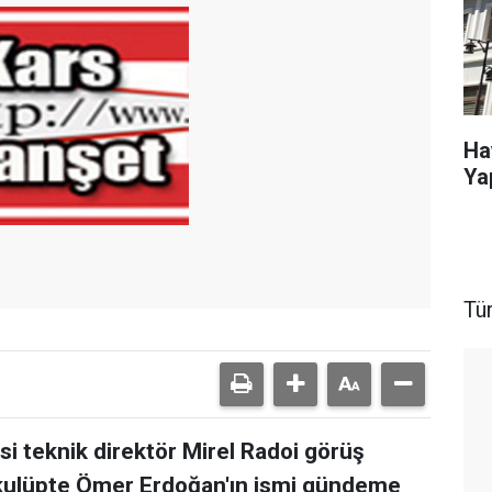
Ha
Ya
Tü
i teknik direktör Mirel Radoi görüş
en, kulüpte Ömer Erdoğan'ın ismi gündeme