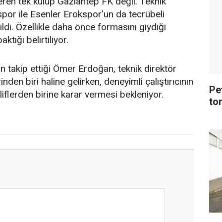
ren tek kulüp Gaziantep FK değil. Teknik
por ile Esenler Erokspor'un da tecrübeli
nildi. Özellikle daha önce formasını giydiği
tığı belirtiliyor.
an takip ettiği Ömer Erdoğan, teknik direktör
nden biri haline gelirken, deneyimli çalıştırıcının
Pe
iflerden birine karar vermesi bekleniyor.
ton