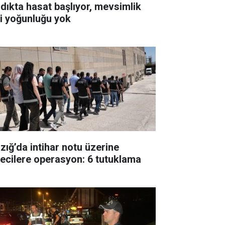
ndıkta hasat başlıyor, mevsimlik
çi yoğunluğu yok
azığ’da intihar notu üzerine
fecilere operasyon: 6 tutuklama