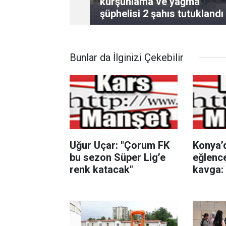
kurşunlama ve yağma
şüphelisi 2 şahıs tutuklandı
Bunlar da İlginizi Çekebilir
Uğur Uçar: "Çorum FK
Konya’
bu sezon Süper Lig’e
eğlenc
renk katacak"
kavga: 