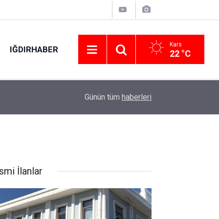
Kars
IĞDIRHABER
22 °C
11:08
Mevsimlik fındık işçisi denizde boğuldu
Günün tüm
haberleri
smi İlanlar