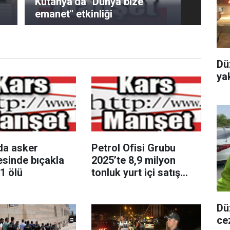
Kütahya’da "Dünya bize
emanet" etkinliği
Dü
ya
da asker
Petrol Ofisi Grubu
esinde bıçakla
2025’te 8,9 milyon
1 ölü
tonluk yurt içi satış
miktarına ulaştı
Dü
ce