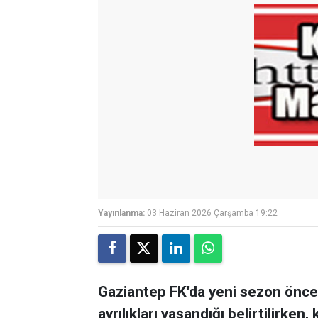
Yayınlanma:
03 Haziran 2026 Çarşamba 19:22
Gaziantep FK'da yeni sezon önces
ayrılıkları yaşandığı belirtilirk