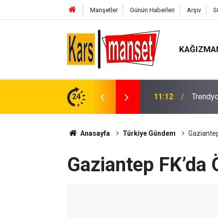
Manşetler
Günün Haberleri
Arşiv
S
KAĞIZMA
11:12
Trendyol
24
11:10
Taziye 
Anasayfa
Türkiye Gündem
Gaziantep
Gaziantep FK’da 