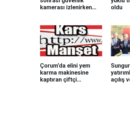
sonrası güvenlik
yüklü t
kamerası izlenirken
oldu
bıçaklı kavga: 2 yaralı
Çorum’da elini yem
Sungur
karma makinesine
yatırım
kaptıran çiftçi
açılış 
yaralandı
töreni 