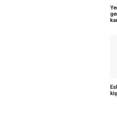
Ye
ge
ka
Es
ki