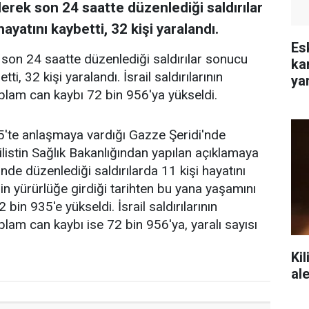
derek son 24 saatte düzenlediği saldırılar
yatını kaybetti, 32 kişi yaralandı.
Es
k son 24 saatte düzenlediği saldırılar sonucu
ka
i, 32 kişi yaralandı. İsrail saldırılarının
yar
plam can kaybı 72 bin 956'ya yükseldi.
5'te anlaşmaya vardığı Gazze Şeridi'nde
listin Sağlık Bakanlığından yapılan açıklamaya
inde düzenlediği saldırılarda 11 kişi hayatını
sin yürürlüğe girdiği tarihten bu yana yaşamını
2 bin 935'e yükseldi. İsrail saldırılarının
lam can kaybı ise 72 bin 956'ya, yaralı sayısı
Kil
al