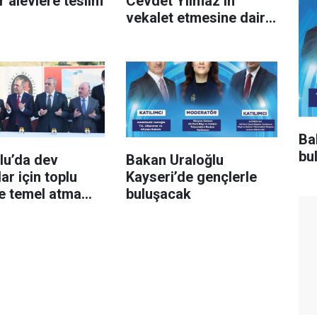
ır alevlere teslim
Cevdet Yılmaz’ın
vekalet etmesine dair
tezkere Resmi
Gazete’de
Ba
bu
lu’da dev
Bakan Uraloğlu
lar için toplu
Kayseri’de gençlerle
ve temel atma
buluşacak
düzenlendi