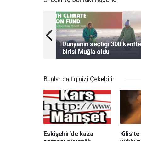
Dünyanın seçtiği 300 kentt
birisi Muğla oldu
Bunlar da İlginizi Çekebilir
Eskişehir’de kaza
Kilis’t