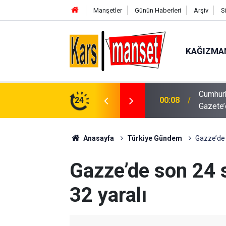
Manşetler
Günün Haberleri
Arşiv
S
KAĞIZMA
Cumhurb
alevlere teslim oldu
24
00:08
Gazete
Anasayfa
Türkiye Gündem
Gazze’de 
Gazze’de son 24 s
32 yaralı