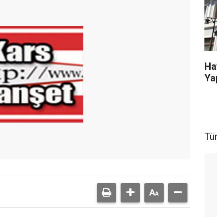
Ha
Ya
Tü