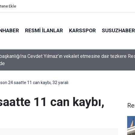
itene Ekle
NHABER
RESMI İLANLAR
KARSSPOR
SUSUZHABER
aşkanlığı’na Cevdet Yılmaz’ın vekalet etmesine dair tezkere Re
’de
son 24 saatte 11 can kaybı, 32 yaralı
aatte 11 can kaybı,
Re