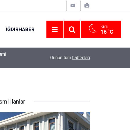
Kars
IĞDIRHABER
16 °C
smi
00:00
Hayvan Barınağı Mama Üretim Tesisi Yapılacaktı
Günün tüm
haberleri
smi İlanlar