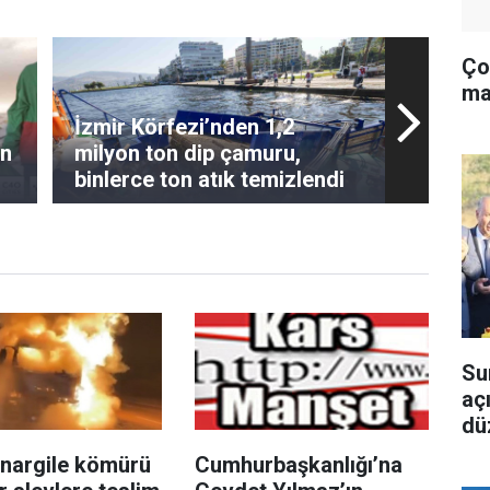
Ço
ma
İzmir Körfezi’nden 1,2
en
milyon ton dip çamuru,
binlerce ton atık temizlendi
Su
aç
dü
e nargile kömürü
Cumhurbaşkanlığı’na