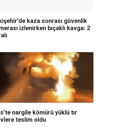
kişehir’de kaza sonrası güvenlik
merası izlenirken bıçaklı kavga: 2
alı
is’te nargile kömürü yüklü tır
evlere teslim oldu