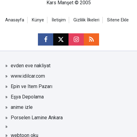
Kars Manşet © 2005
Anasayfa
Künye
İletişim
Gizlilik İlkeleri
Sitene Ekle
evden eve nakliyat
www.idilcar.com
Epin ve Item Pazarı
Eşya Depolama
anime izle
Porselen Lamine Ankara
webtoon oku