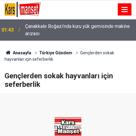
Çanakkale Boğazı’nda kuru yük gemisinde makine
01:43
arızası
Kartal’da minibüs yangını: Peş peşe patlamalar
00:49
paniğe neden oldu
Anasayfa
Türkiye Gündem
Gençlerden sokak
hayvanları için seferberlik
Gençlerden sokak hayvanları için
seferberlik