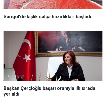
Sarıgöl’de kışlık salça hazırlıkları başladı
Başkan Çerçioğlu başarı oranıyla ilk sırada
yer aldı