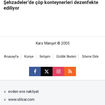
Şehzadeler’de çöp konteynerleri dezenfekte
ediliyor
Kars Manşet © 2005
Anasayfa
Künye
İletişim
Gizlilik İlkeleri
Sitene Ekle
evden eve nakliyat
www.idilcar.com