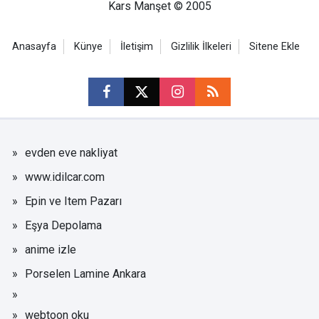
Kars Manşet © 2005
Anasayfa
Künye
İletişim
Gizlilik İlkeleri
Sitene Ekle
evden eve nakliyat
www.idilcar.com
Epin ve Item Pazarı
Eşya Depolama
anime izle
Porselen Lamine Ankara
webtoon oku