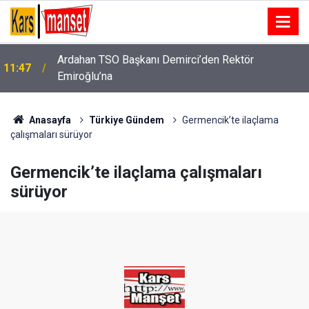
Ardahan TSO Başkanı Demirci’den Rektör
11:47
Battalgazi Belediyesi Yaz Okulları şenlikle
Emiroğlu’na
11:47
tamamlandı
Anasayfa
Türkiye Gündem
Germencik’te ilaçlama
çalışmaları sürüyor
Germencik’te ilaçlama çalışmaları
sürüyor