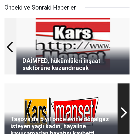
Önceki ve Sonraki Haberler
DAİMFED, hükümlüleri inşaat
sektörüne kazandıracak
Taşova’da 5 yıl önce evine doğalgaz
isteyen yaşlı kadın, hayaline
kavuşamadan hayatını kaybetti