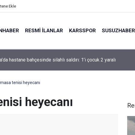
itene Ekle
NHABER
RESMI İLANLAR
KARSSPOR
SUSUZHABER
a’da hastane bahçesinde silahlı saldırı: 1’i çocuk 2 yaralı
da balık tutarken denize düşen kişi hayatını kaybetti
 masa tenisi heyecanı
enisi heyecanı
Re