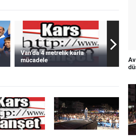
Van’da 4 metrelik karla
Av
mücadele
dü