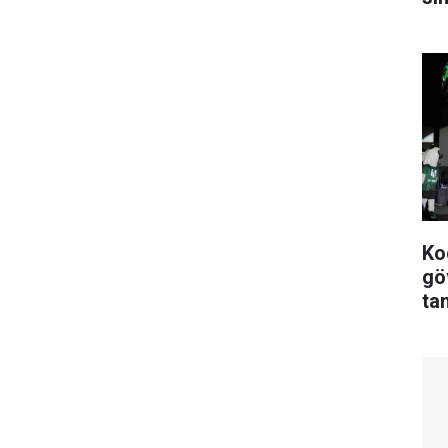
Ko
gö
tan