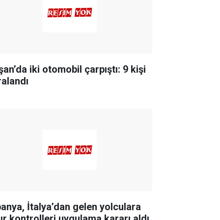
an’da iki otomobil çarpıştı: 9 kişi
ralandı
panya, İtalya’dan gelen yolculara
nır kontrolleri uygulama kararı aldı