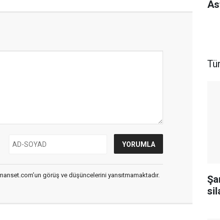
As
Tü
smanset.com’un görüş ve düşüncelerini yansıtmamaktadır.
Şa
sil