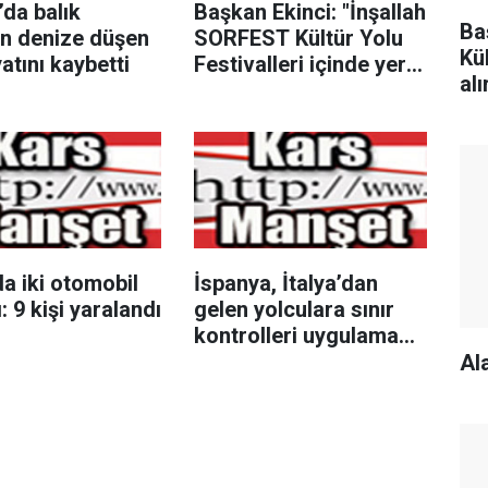
’da balık
Başkan Ekinci: "İnşallah
Ba
en denize düşen
SORFEST Kültür Yolu
Kül
yatını kaybetti
Festivalleri içinde yer
alı
alır"
a iki otomobil
İspanya, İtalya’dan
: 9 kişi yaralandı
gelen yolculara sınır
kontrolleri uygulama
kararı aldı
Al