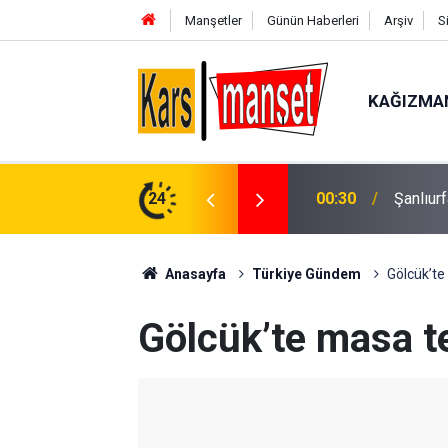
Manşetler
Günün Haberleri
Arşiv
S
KAĞIZMA
00:30
Şanlıurf
24
00:24
Avcılar’
Anasayfa
Türkiye Gündem
Gölcük’te
Gölcük’te masa t