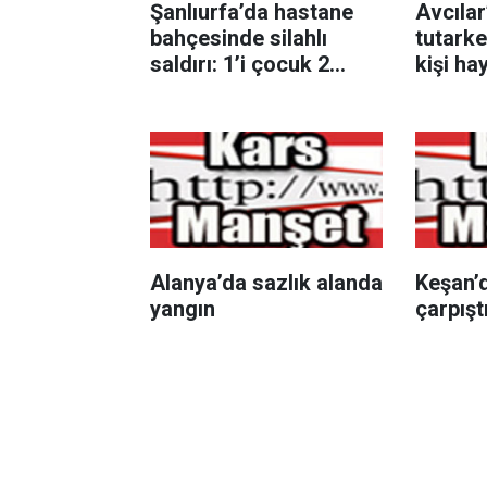
Şanlıurfa’da hastane
Avcılar
bahçesinde silahlı
tutark
saldırı: 1’i çocuk 2
kişi ha
yaralı
Alanya’da sazlık alanda
Keşan’d
yangın
çarpıştı