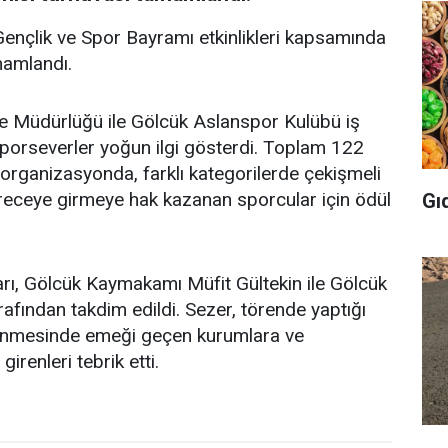
ençlik ve Spor Bayramı etkinlikleri kapsamında
mamlandı.
çe Müdürlüğü ile Gölcük Aslanspor Kulübü iş
sporseverler yoğun ilgi gösterdi. Toplam 122
 organizasyonda, farklı kategorilerde çekişmeli
eceye girmeye hak kazanan sporcular için ödül
Gı
arı, Gölcük Kaymakamı Müfit Gültekin ile Gölcük
rafından takdim edildi. Sezer, törende yaptığı
nmesinde emeği geçen kurumlara ve
renleri tebrik etti.