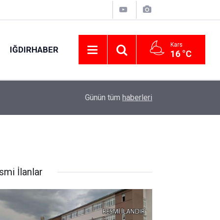
Kars
IĞDIRHABER
16 °C
00:18
Başkan Ekinci: "İnşallah SORFEST Kültür Yolu Fest
Günün tüm
haberleri
smi İlanlar