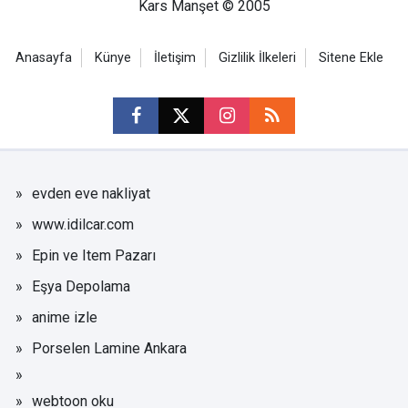
Kars Manşet © 2005
Anasayfa
Künye
İletişim
Gizlilik İlkeleri
Sitene Ekle
evden eve nakliyat
www.idilcar.com
Epin ve Item Pazarı
Eşya Depolama
anime izle
Porselen Lamine Ankara
webtoon oku