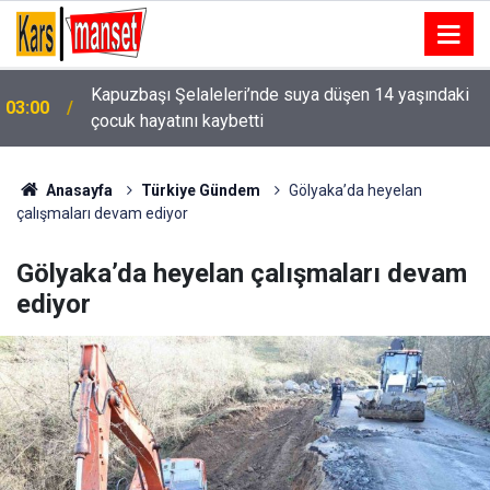
Kapuzbaşı Şelaleleri’nde suya düşen 14 yaşındaki
03:00
çocuk hayatını kaybetti
02:57
Seyir halindeki motosiklet alev alev yandı
Anasayfa
Türkiye Gündem
Gölyaka’da heyelan
çalışmaları devam ediyor
Gölyaka’da heyelan çalışmaları devam
ediyor