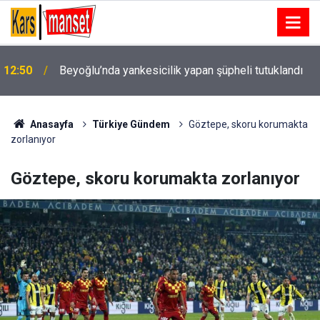
12:50
Beyoğlu’nda yankesicilik yapan şüpheli tutuklandı
12:50
Aliağa Sanat Günleri’ne görkemli başlangıç
Anasayfa
Türkiye Gündem
Göztepe, skoru korumakta
zorlanıyor
Göztepe, skoru korumakta zorlanıyor