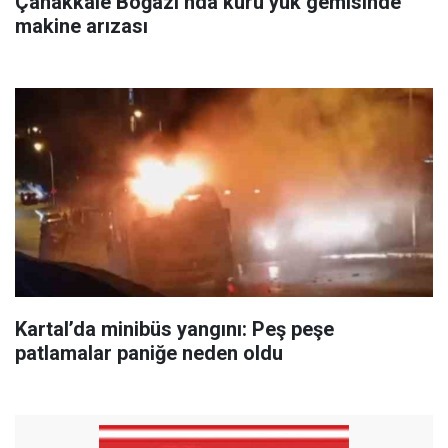
Çanakkale Boğazı’nda kuru yük gemisinde
makine arızası
Kartal’da minibüs yangını: Peş peşe
patlamalar paniğe neden oldu