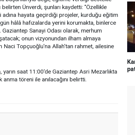
 belirten Ünverdi, şunları kaydetti: "Özellikle
si adına hayata geçirdiği projeler, kurduğu eğitim
ugün hâlâ hafızalarda yerini korumakta, binlerce
 Gaziantep Sanayi Odası olarak, merhum
aşatacak; onun vizyonundan ilham almaya
Naci Topçuoğlu'na Allah'tan rahmet, ailesine
Ka
pa
 yarın saat 11:00'de Gaziantep Asri Mezarlıkta
nma töreni ile anılacağını belirtti.