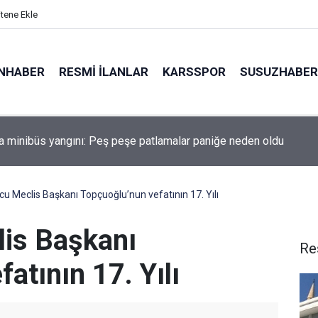
itene Ekle
NHABER
RESMI İLANLAR
KARSSPOR
SUSUZHABER
da minibüs yangını: Peş peşe patlamalar paniğe neden oldu
u Meclis Başkanı Topçuoğlu’nun vefatının 17. Yılı
is Başkanı
Re
atının 17. Yılı