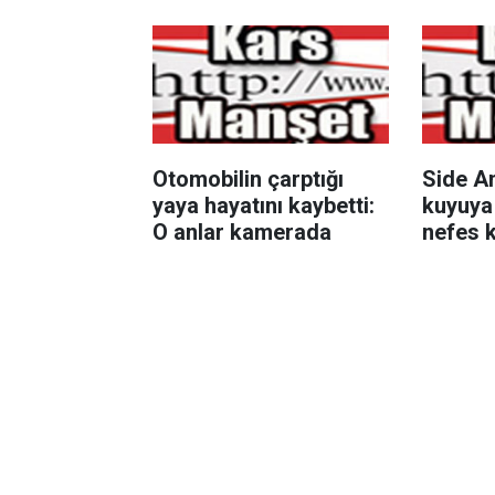
Otomobilin çarptığı
Side An
yaya hayatını kaybetti:
kuyuya
O anlar kamerada
nefes 
operas