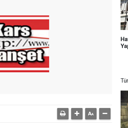
Ha
Ya
Tü