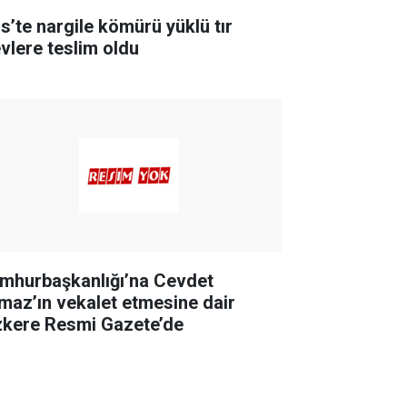
is’te nargile kömürü yüklü tır
evlere teslim oldu
mhurbaşkanlığı’na Cevdet
lmaz’ın vekalet etmesine dair
zkere Resmi Gazete’de