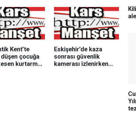
Kil
al
tik Kent’te
Eskişehir’de kaza
 düşen çocuğa
sonrası güvenlik
kesen kurtarma
kamerası izlenirken
yonu
bıçaklı kavga: 2 yaralı
Cu
Yı
te