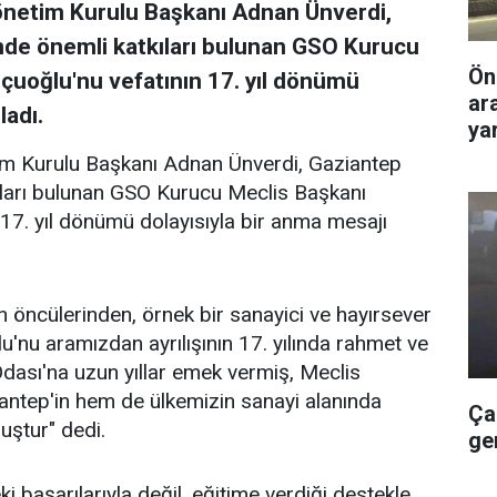
önetim Kurulu Başkanı Adnan Ünverdi,
nde önemli katkıları bulunan GSO Kurucu
Ön
uoğlu'nu vefatının 17. yıl dönümü
ar
ladı.
yar
m Kurulu Başkanı Adnan Ünverdi, Gaziantep
ıları bulunan GSO Kurucu Meclis Başkanı
7. yıl dönümü dolayısıyla bir anma mesajı
 öncülerinden, örnek bir sanayici ve hayırsever
'nu aramızdan ayrılışının 17. yılında rahmet ve
dası'na uzun yıllar emek vermiş, Meclis
ntep'in hem de ülkemizin sanayi alanında
Ça
uştur" dedi.
ge
başarılarıyla değil, eğitime verdiği destekle