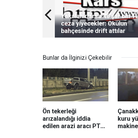
Yakalanırlarsa 46’şar bin T
ceza yiyecekler: Okulun
bahçesinde drift attılar
Bunlar da İlginizi Çekebilir
Ön tekerleği
Çanakk
arızalandığı iddia
kuru y
edilen arazi aracı PTS
makine
direğine çarptı: 1 yaralı