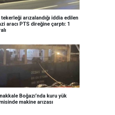
 tekerleği arızalandığı iddia edilen
azi aracı PTS direğine çarptı: 1
alı
nakkale Boğazı’nda kuru yük
misinde makine arızası