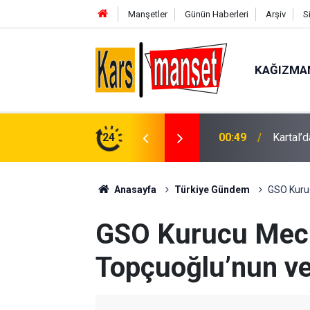
Manşetler
Günün Haberleri
Arşiv
S
KAĞIZMA
gemisinde makine arızası
24
00:49
Kartal’
Anasayfa
Türkiye Gündem
GSO Kuruc
GSO Kurucu Mecl
Topçuoğlu’nun vef