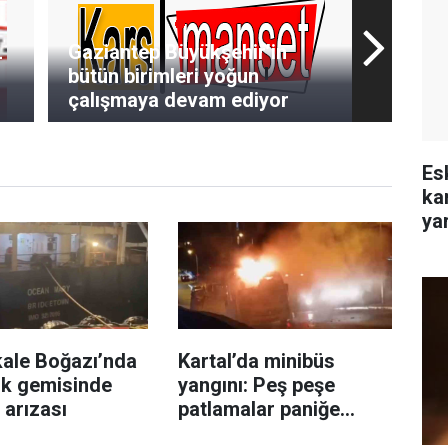
L
Gaziantep Büyükşehir’in
bütün birimleri yoğun
çalışmaya devam ediyor
Es
ka
yar
ale Boğazı’nda
Kartal’da minibüs
ük gemisinde
yangını: Peş peşe
 arızası
patlamalar paniğe
neden oldu