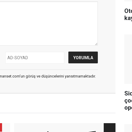
Ot
ka
smanset.com’un görüş ve düşüncelerini yansıtmamaktadır.
Si
ço
op