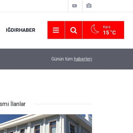
Kars
IĞDIRHABER
15 °C
00:48
Otomobilin çarptığı yaya hayatını kaybetti: O an
Günün tüm
haberleri
smi İlanlar