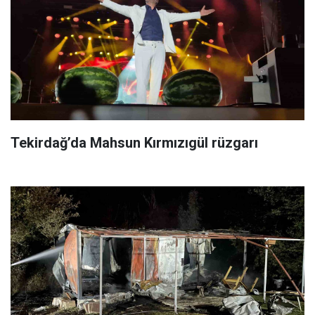
Tekirdağ’da Mahsun Kırmızıgül rüzgarı