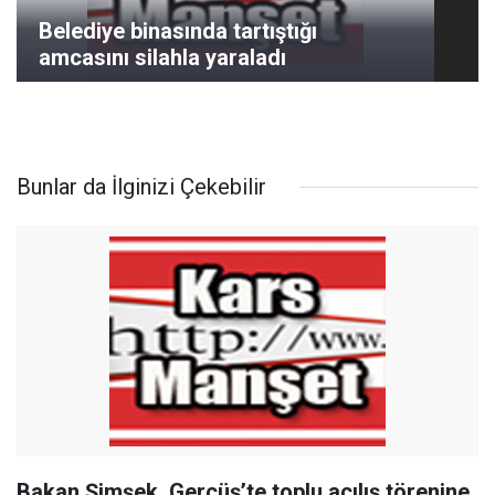
Belediye binasında tartıştığı
amcasını silahla yaraladı
Bunlar da İlginizi Çekebilir
Bakan Şimşek, Gercüş’te toplu açılış törenine