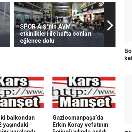
SPOR A.Ş.’nin AVM
etkinlikleri ile hafta sonları
eğlence dolu
Bo
kaf
aki balkondan
Gaziosmanpaşa’da
2 yaşındaki
Erkin Koray vefatının
ğır yaralandı
üçüncü yılında anıldı