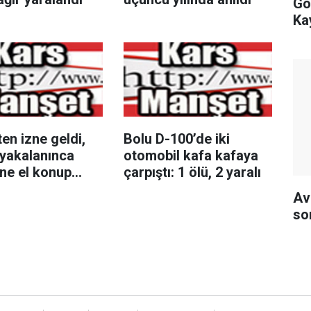
Gö
Ka
en izne geldi,
Bolu D-100’de iki
 yakalanınca
otomobil kafa kafaya
ine el konup
çarpıştı: 1 ölü, 2 yaralı
na alındı
Av
so