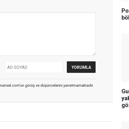
Po
bö
smanset.com’un görüş ve düşüncelerini yansıtmamaktadır.
Gu
ya
gö