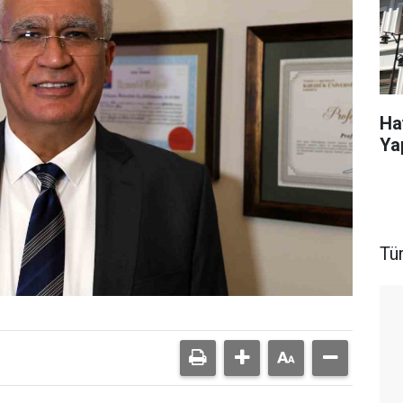
Ha
Ya
Tü