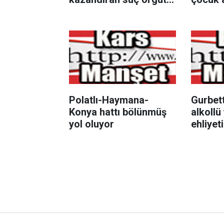
soruşturmasında 32
şüpheli tutuklandı
Polatlı-Haymana-
Gurbett
Konya hattı bölünmüş
alkollü
yol oluyor
ehliyet
gözaltı