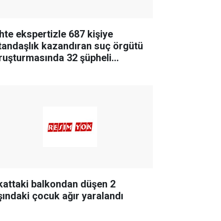
hte ekspertizle 687 kişiye
tandaşlık kazandıran suç örgütü
ruşturmasında 32 şüpheli
tuklandı
 kattaki balkondan düşen 2
şındaki çocuk ağır yaralandı