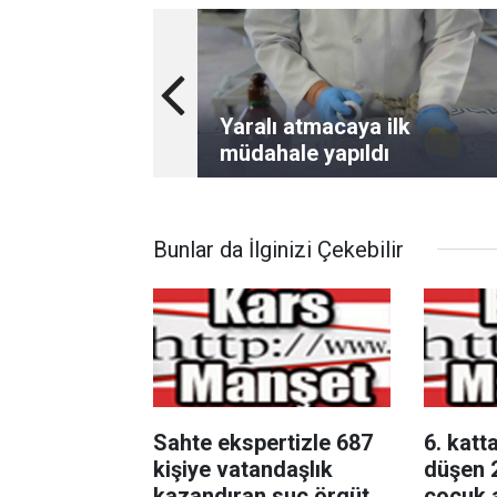
Yaralı atmacaya ilk
müdahale yapıldı
Bunlar da İlginizi Çekebilir
Sahte ekspertizle 687
6. katt
kişiye vatandaşlık
düşen 
kazandıran suç örgütü
çocuk a