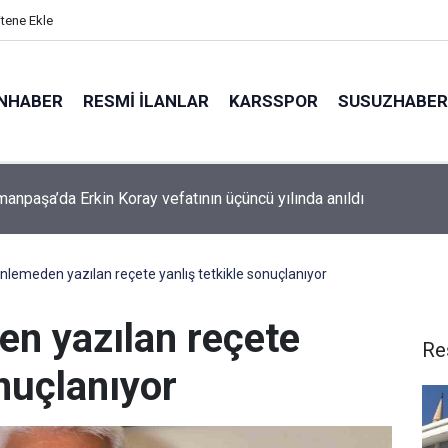
itene Ekle
NHABER
RESMI İLANLAR
KARSSPOR
SUSUZHABER
anpaşa’da Erkin Koray vefatının üçüncü yılında anıldı
-Haymana-Konya hattı bölünmüş yol oluyor
inlemeden yazılan reçete yanlış tetkikle sonuçlanıyor
en yazılan reçete
Re
onuçlanıyor