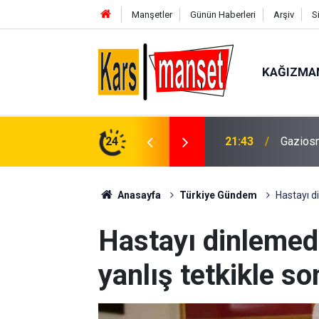
Manşetler
Günün Haberleri
Arşiv
S
KAĞIZMA
21:43
Gaziosm
24
21:40
Polatlı
Anasayfa
Türkiye Gündem
Hastayı d
Hastayı dinlemed
yanlış tetkikle s