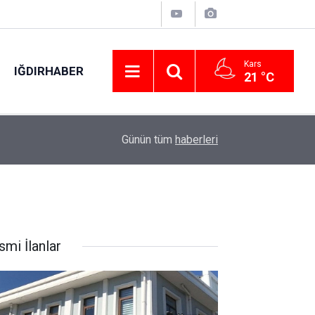
Kars
IĞDIRHABER
21 °C
21:40
Gurbetten izne geldi, alkollü yakalanınca ehliyet
Günün tüm
haberleri
smi İlanlar