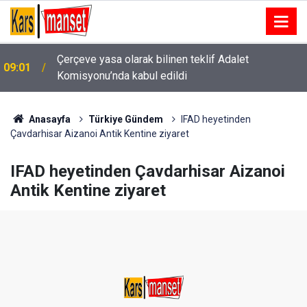
Çerçeve yasa olarak bilinen teklif Adalet
09:01
Komisyonu’nda kabul edildi
’U’ dönüşü yapmak isteyen otomobile 2 motosiklet
09:00
ok gibi saplandı
Anasayfa
Türkiye Gündem
IFAD heyetinden
Çavdarhisar Aizanoi Antik Kentine ziyaret
IFAD heyetinden Çavdarhisar Aizanoi
Antik Kentine ziyaret