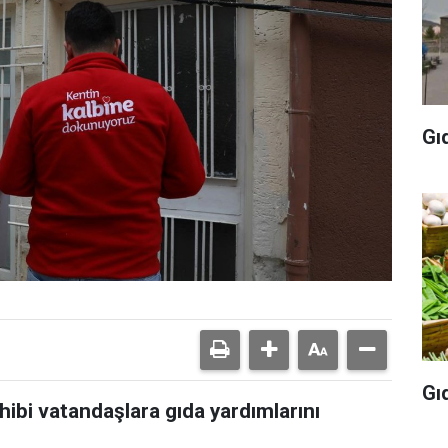
Gı
Gı
hibi vatandaşlara gıda yardımlarını