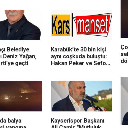
Ço
şı Belediye
Karabük’te 30 bin kişi
se
ı Deniz Yağan,
aynı coşkuda buluştu:
dö
rti’ye geçti
Hakan Peker ve Sefo
sahneyi salladı
da balya
Kayserispor Başkanı
si yangına
Ali Çamlı: "Mutluluk