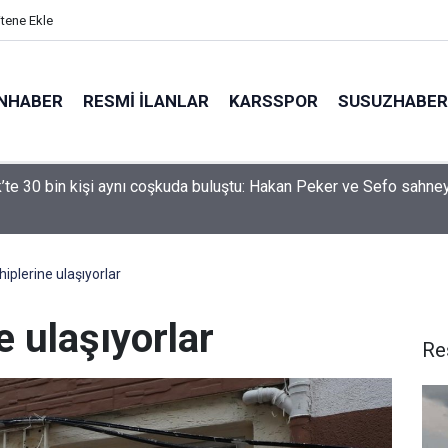
itene Ekle
NHABER
RESMI İLANLAR
KARSSPOR
SUSUZHABER
 iki otomobil çarpıştı: 4 yaralı
hiplerine ulaşıyorlar
e ulaşıyorlar
Re