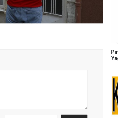
Pı
Ya