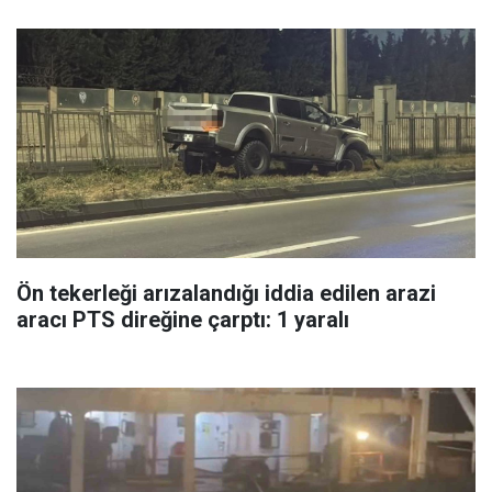
Ön tekerleği arızalandığı iddia edilen arazi
aracı PTS direğine çarptı: 1 yaralı