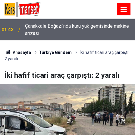
Çanakkale Boğazı’nda kuru yük gemisinde makine
01:43
arızası
Kartal’da minibüs yangını: Peş peşe patlamalar
00:49
paniğe neden oldu
Anasayfa
Türkiye Gündem
İki hafif ticari araç çarpıştı:
2 yaralı
İki hafif ticari araç çarpıştı: 2 yaralı