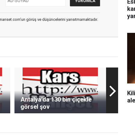
Es
ka
yar
smanset.com’un görüş ve düşüncelerini yansıtmamaktadır.
Kil
Antalya’da 130 bin çiçekle
al
görsel şov