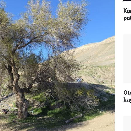
Ka
pa
Ot
ka