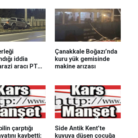
rleği
Çanakkale Boğazı’nda
ndığı iddia
kuru yük gemisinde
arazi aracı PTS
makine arızası
e çarptı: 1 yaralı
lin çarptığı
Side Antik Kent’te
yatını kaybetti:
kuyuya düşen çocuğa