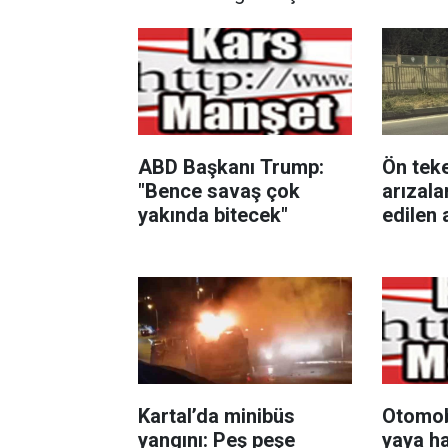
ABD Başkanı Trump:
Ön teke
"Bence savaş çok
arızala
yakında bitecek"
edilen 
direğin
Kartal’da minibüs
Otomobi
yangını: Peş peşe
yaya ha