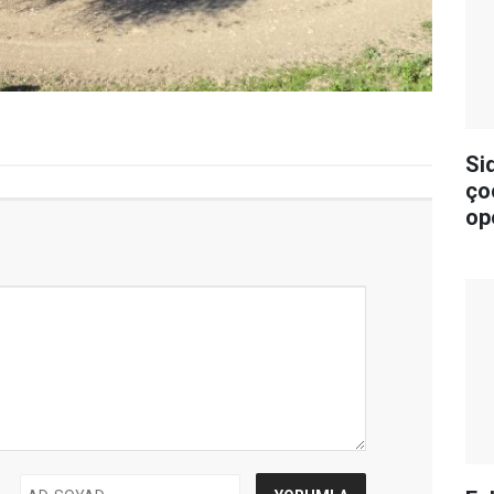
Si
ço
op