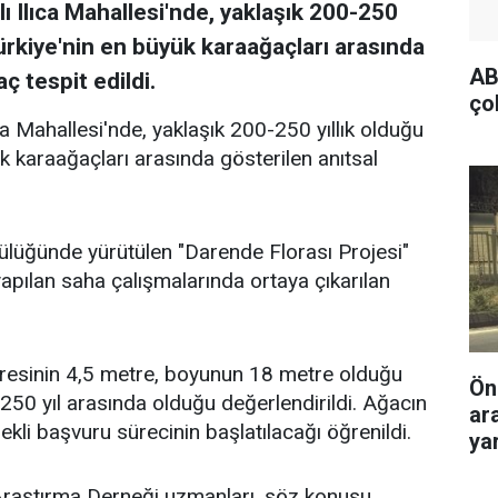
ı Ilıca Mahallesi'nde, yaklaşık 200-250
Türkiye'nin en büyük karaağaçları arasında
AB
aç tespit edildi.
ço
ca Mahallesi'nde, yaklaşık 200-250 yıllık olduğu
k karaağaçları arasında gösterilen anıtsal
lüğünde yürütülen "Darende Florası Projesi"
ılan saha çalışmalarında ortaya çıkarılan
resinin 4,5 metre, boyunun 18 metre olduğu
Ön
0-250 yıl arasında olduğu değerlendirildi. Ağacın
ar
ekli başvuru sürecinin başlatılacağı öğrenildi.
yar
 Araştırma Derneği uzmanları, söz konusu