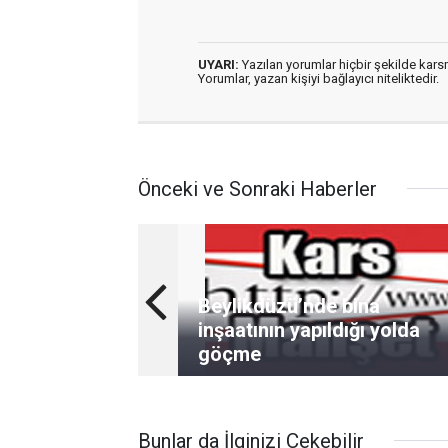
UYARI:
Yazılan yorumlar hiçbir şekilde kar
Yorumlar, yazan kişiyi bağlayıcı niteliktedir.
Önceki ve Sonraki Haberler
Beylikdüzü’nde bina
inşaatının yapıldığı yolda
göçme
Bunlar da İlginizi Çekebilir