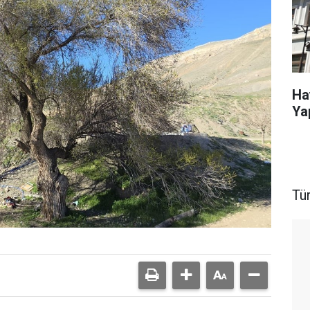
Ha
Ya
Tü