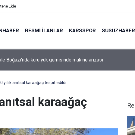
itene Ekle
NHABER
RESMI İLANLAR
KARSSPOR
SUSUZHABER
da minibüs yangını: Peş peşe patlamalar paniğe neden oldu
50 yıllık anıtsal karaağaç tespit edildi
k anıtsal karaağaç
Re