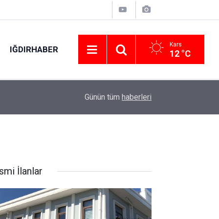
Kars
IĞDIRHABER
12 °C
00:48
Otomobilin çarptığı yaya hayatını kaybetti: O an
Günün tüm
haberleri
smi İlanlar