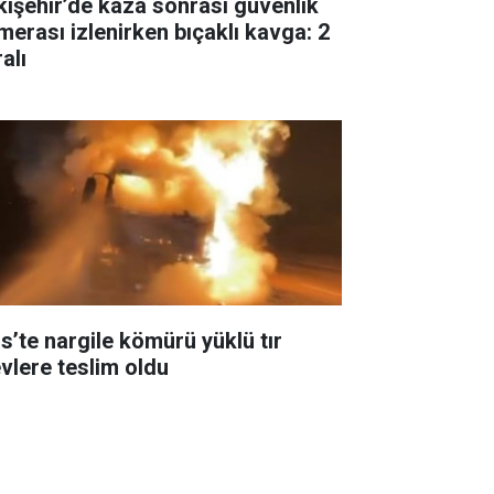
kişehir’de kaza sonrası güvenlik
merası izlenirken bıçaklı kavga: 2
alı
is’te nargile kömürü yüklü tır
evlere teslim oldu