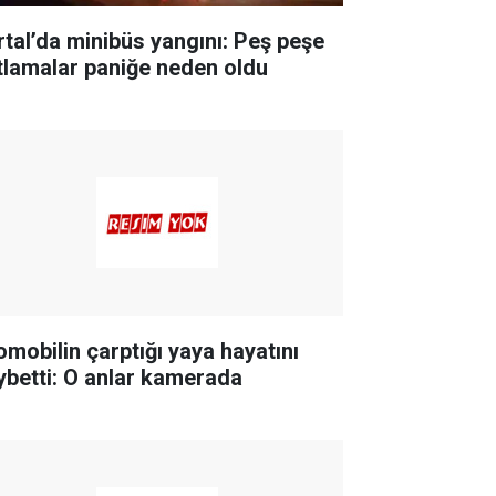
rtal’da minibüs yangını: Peş peşe
tlamalar paniğe neden oldu
omobilin çarptığı yaya hayatını
ybetti: O anlar kamerada