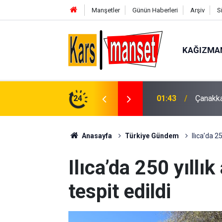
Manşetler
Günün Haberleri
Arşiv
S
KAĞIZMA
gemisinde makine arızası
24
00:49
Kartal’
Anasayfa
Türkiye Gündem
Ilıca’da 2
Ilıca’da 250 yıllı
tespit edildi