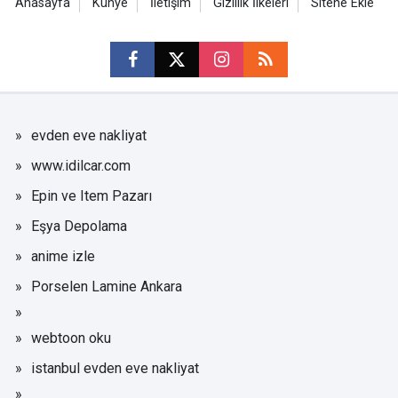
Anasayfa
Künye
İletişim
Gizlilik İlkeleri
Sitene Ekle
evden eve nakliyat
www.idilcar.com
Epin ve Item Pazarı
Eşya Depolama
anime izle
Porselen Lamine Ankara
webtoon oku
istanbul evden eve nakliyat