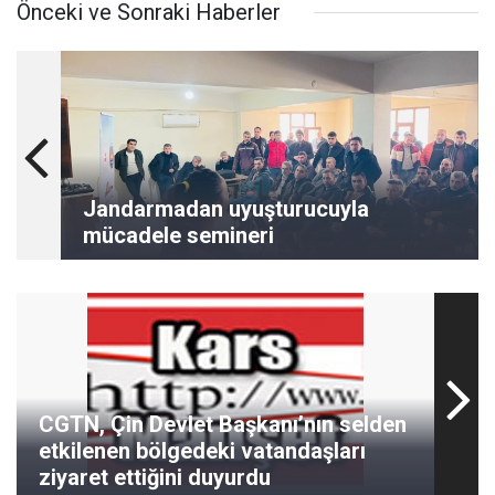
Önceki ve Sonraki Haberler
Jandarmadan uyuşturucuyla
mücadele semineri
CGTN, Çin Devlet Başkanı’nın selden
etkilenen bölgedeki vatandaşları
ziyaret ettiğini duyurdu