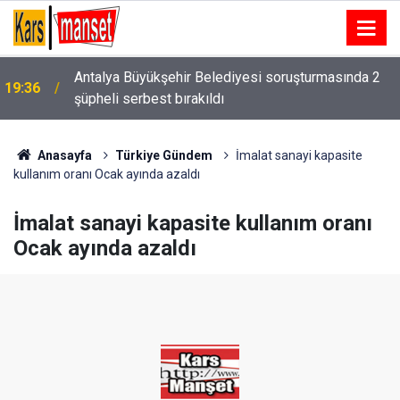
Antalya Büyükşehir Belediyesi soruşturmasında 2
19:36
şüpheli serbest bırakıldı
Karşı şeride geçen otomobil ticari araçla kafa
19:33
kafaya çarpıştı: 1’i ağır 2 yaralı
Anasayfa
Türkiye Gündem
İmalat sanayi kapasite
kullanım oranı Ocak ayında azaldı
İmalat sanayi kapasite kullanım oranı
Ocak ayında azaldı