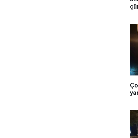
çü
is
Ço
ya