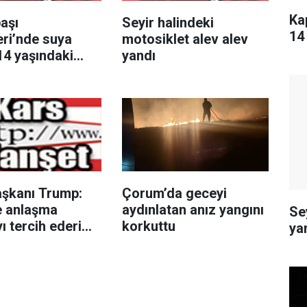
Ka
aşı
Seyir halindeki
14
eri’nde suya
motosiklet alev alev
14 yaşındaki
yandı
ayatını kaybetti
şkanı Trump:
Çorum’da geceyi
le anlaşma
aydınlatan anız yangını
Se
ı tercih ederim
korkuttu
ya
nsanları
ek istemiyorum"