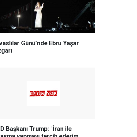
ivaslılar Günü’nde Ebru Yaşar
zgarı
D Başkanı Trump: "İran ile
laşma yapmayı tercih ederim