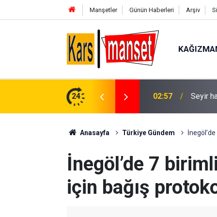
Manşetler
Günün Haberleri
Arşiv
S
KAĞIZMA
alev yandı
24
02:31
‘Sivasl
Anasayfa
Türkiye Gündem
İnegöl’de 
İnegöl’de 7 biriml
için bağış protok