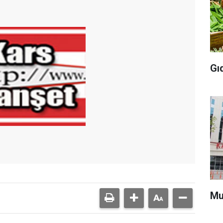
Gı
Mu