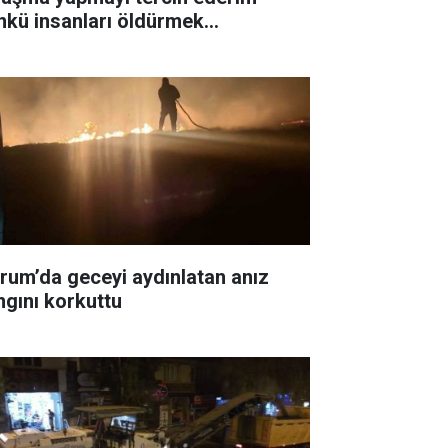
nkü insanları öldürmek
temiyorum"
rum’da geceyi aydınlatan anız
ngını korkuttu