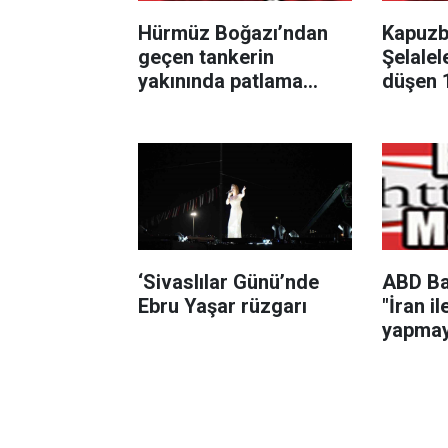
Hürmüz Boğazı’ndan
Kapuzb
geçen tankerin
Şelalel
yakınında patlama
düşen 
sesleri duyuldu
çocuk h
‘Sivaslılar Günü’nde
ABD Ba
Ebru Yaşar rüzgarı
"İran i
yapmay
çünkü i
öldürm