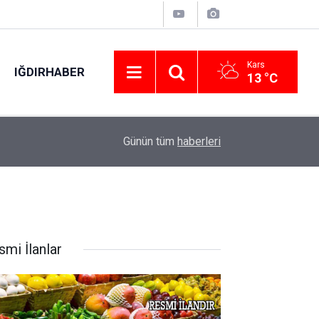
Kars
IĞDIRHABER
13 °C
ABD Başkanı Trump: "İran ile anlaşma yapmayı te
01:56
Günün tüm
haberleri
öldürmek istemiyorum"
smi İlanlar