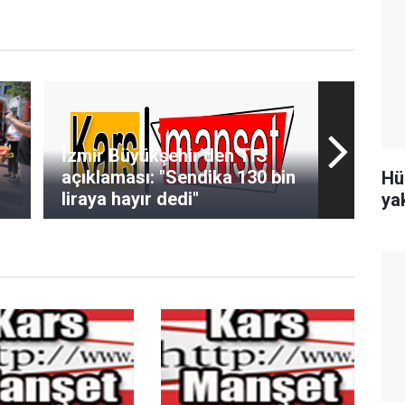
İzmir Büyükşehir’den TİS
açıklaması: "Sendika 130 bin
Hü
liraya hayır dedi"
ya