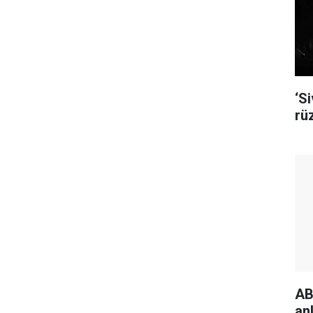
‘S
rü
AB
an