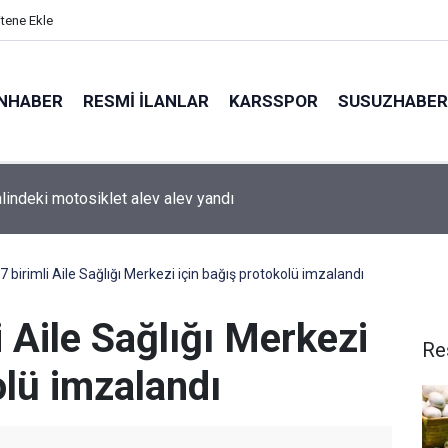
itene Ekle
NHABER
RESMI İLANLAR
KARSSPOR
SUSUZHABER
ılar Günü’nde Ebru Yaşar rüzgarı
7 birimli Aile Sağlığı Merkezi için bağış protokolü imzalandı
i Aile Sağlığı Merkezi
Re
olü imzalandı