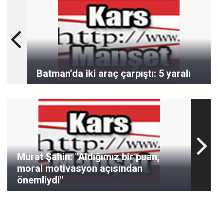
Batman’da iki araç çarpıştı: 5 yaralı
Murat Şahin: "Aldığımız bir puan,
moral motivasyon açısından
önemliydi"