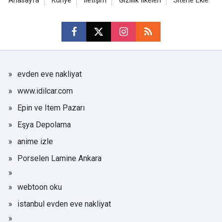
Anasayfa
Künye
İletişim
Gizlilik İlkeleri
Sitene Ekle
evden eve nakliyat
www.idilcar.com
Epin ve Item Pazarı
Eşya Depolama
anime izle
Porselen Lamine Ankara
webtoon oku
istanbul evden eve nakliyat