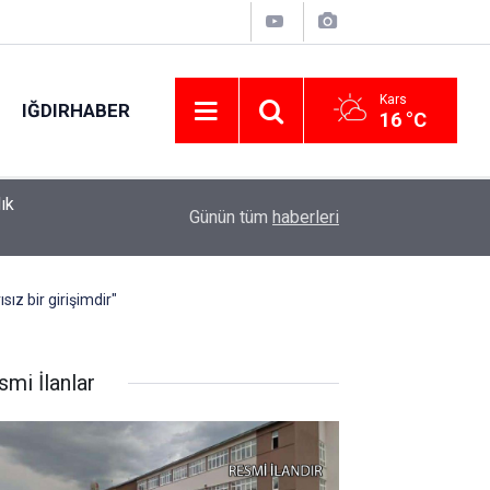
Kars
IĞDIRHABER
16 °C
Vişnede umut hasadı başladı: 500 dönümlük üre
09:40
Günün tüm
haberleri
hareketliliği
ız bir girişimdir"
smi İlanlar