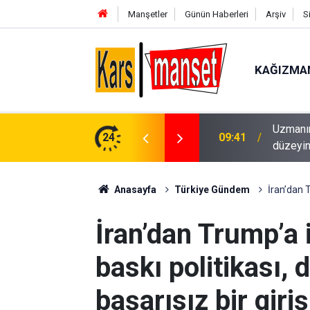
Manşetler
Günün Haberleri
Arşiv
S
KAĞIZMA
ırı sıcaklık artışları insanların uyarılmışlık
24
09:40
Rusya’d
Anasayfa
Türkiye Gündem
İran’dan 
İran’dan Trump’a
baskı politikası,
başarısız bir giri