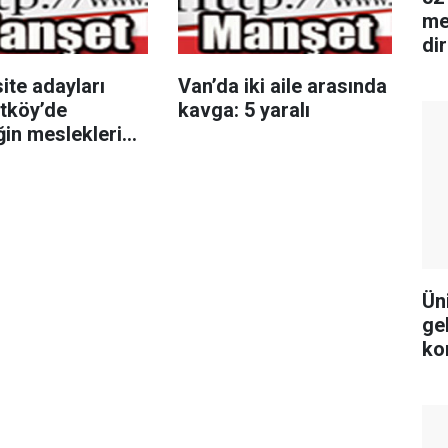
me
di
ite adayları
Van’da iki aile arasında
tköy’de
kavga: 5 yaralı
in mesleklerini
arla konuştu
Ün
ge
ko