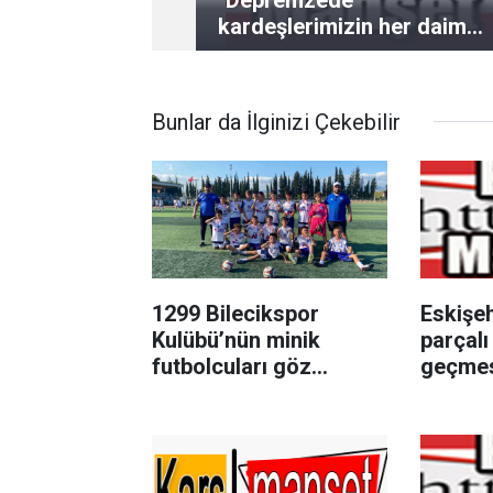
kardeşlerimizin her daim
yanındayız"
Bunlar da İlginizi Çekebilir
1299 Bilecikspor
Eskişeh
Kulübü’nün minik
parçalı
futbolcuları göz
geçmes
doldurdu