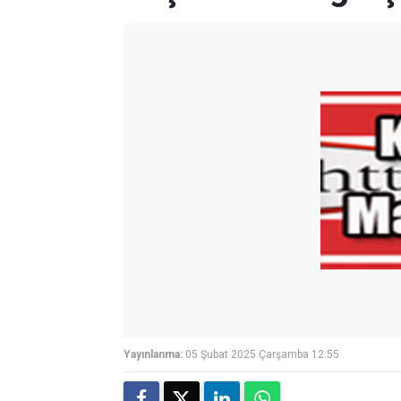
Yayınlanma:
05 Şubat 2025 Çarşamba 12:55