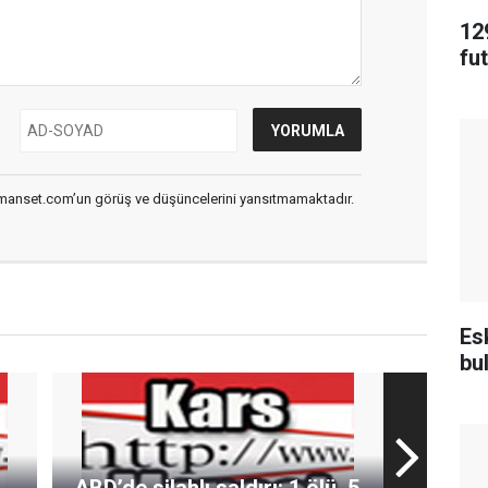
12
fu
smanset.com’un görüş ve düşüncelerini yansıtmamaktadır.
Es
bu
ABD’de silahlı saldırı: 1 ölü, 5