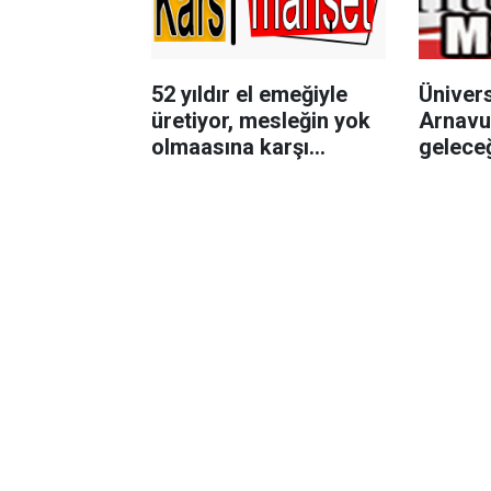
52 yıldır el emeğiyle
Ünivers
üretiyor, mesleğin yok
Arnavu
olmaasına karşı
geleceğ
direniyor
bakanl