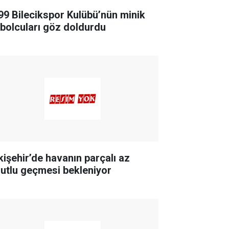
99 Bilecikspor Kulübü’nün minik
tbolcuları göz doldurdu
kişehir’de havanın parçalı az
lutlu geçmesi bekleniyor