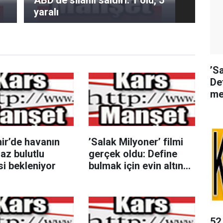
yaralı
’S
De
me
ir’de havanın
’Salak Milyoner’ filmi
 az bulutlu
gerçek oldu: Define
i bekleniyor
bulmak için evin altında
metrelerce kazı
yaptılar
52 