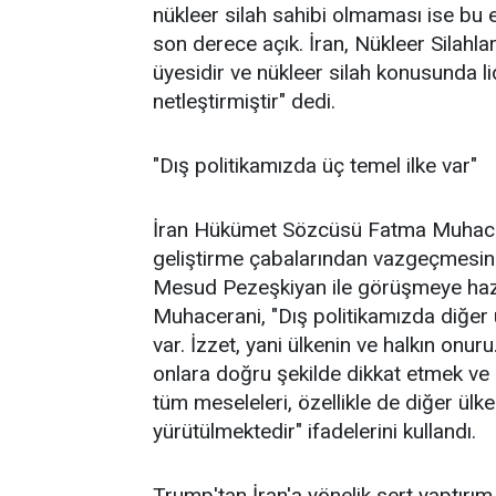
nükleer silah sahibi olmaması ise bu e
son derece açık. İran, Nükleer Silah
üyesidir ve nükleer silah konusunda li
netleştirmiştir" dedi.
"Dış politikamızda üç temel ilke var"
İran Hükümet Sözcüsü Fatma Muhaceran
geliştirme çabalarından vazgeçmesi
Mesud Pezeşkiyan ile görüşmeye hazır
Muhacerani, "Dış politikamızda diğer ü
var. İzzet, yani ülkenin ve halkın onur
onlara doğru şekilde dikkat etmek ve e
tüm meseleleri, özellikle de diğer ülke
yürütülmektedir" ifadelerini kullandı.
Trump'tan İran'a yönelik sert yaptırım