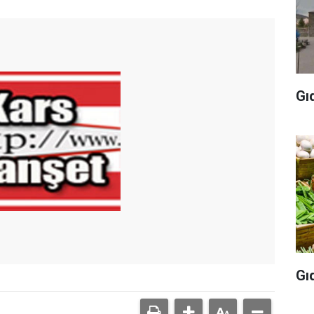
Gı
Gı