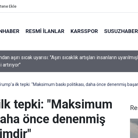
itene Ekle
NHABER
RESMI İLANLAR
KARSSPOR
SUSUZHABER
an Kiev bölgesine saldırı: 1’i çocuk 3 ölü
Trump’a ilk tepki: "Maksimum baskı politikası, daha önce denenmiş başarıs
 ilk tepki: "Maksimum
Re
 daha önce denenmiş
şimdir"