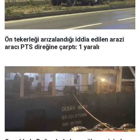
Ön tekerleği arızalandığı iddia edilen arazi
aracı PTS direğine çarptı: 1 yaralı