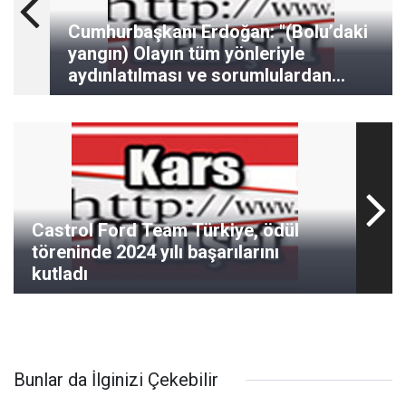
Cumhurbaşkanı Erdoğan: "(Bolu’daki
yangın) Olayın tüm yönleriyle
aydınlatılması ve sorumlulardan
hesap sorulması için gereken her
türlü adım atılmaktadır."
Castrol Ford Team Türkiye, ödül
töreninde 2024 yılı başarılarını
kutladı
Bunlar da İlginizi Çekebilir