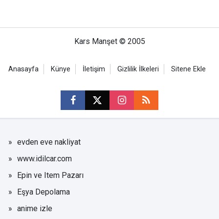
Kars Manşet © 2005
Anasayfa
Künye
İletişim
Gizlilik İlkeleri
Sitene Ekle
evden eve nakliyat
www.idilcar.com
Epin ve Item Pazarı
Eşya Depolama
anime izle