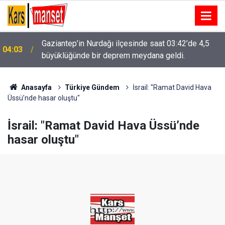
Gaziantep’in Nurdağı ilçesinde saat 03:42’de 4,5
04:03
büyüklüğünde bir deprem meydana geldi.
Önce biber gazı sıktılar sonra bıçakladılar: 1 ölü, 1
03:23
yaralı
Anasayfa
Türkiye Gündem
İsrail: "Ramat David Hava
Üssü’nde hasar oluştu"
İsrail: "Ramat David Hava Üssü’nde
hasar oluştu"