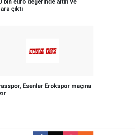
0 bin euro değerinde altın ve
ara çıktı
vasspor, Esenler Erokspor maçına
zır