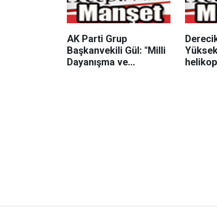
AK Parti Grup
Dereci
Başkanvekili Gül: "Milli
Yüksek
Dayanışma ve
heliko
Toplumsal Bütünlüğün
pnömon
Güçlendirilmesi ile ilgili
teklif milletimizin
teklifidir"