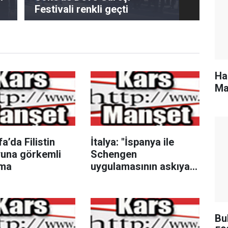
Festivali renkli geçti
Ha
Ma
fa’da Filistin
İtalya: "İspanya ile
una görkemli
Schengen
ama
uygulamasının askıya
alınması, 15 Ağustos’a
kadar devam edecek"
Bu