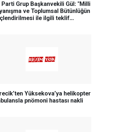
 Parti Grup Başkanvekili Gül: "Milli
yanışma ve Toplumsal Bütünlüğün
lendirilmesi ile ilgili teklif
letimizin teklifidir"
recik’ten Yüksekova’ya helikopter
bulansla pnömoni hastası nakli