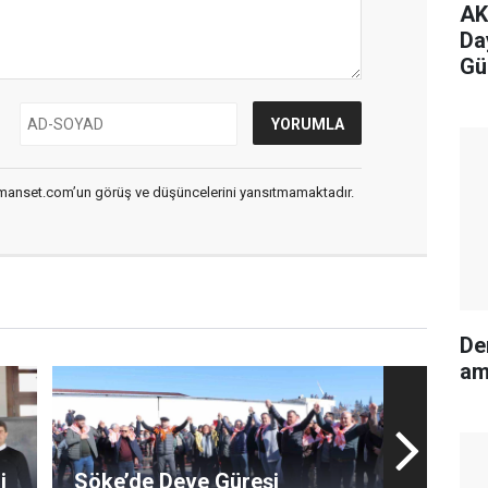
AK
Da
Güç
mil
smanset.com’un görüş ve düşüncelerini yansıtmamaktadır.
De
am
i
Söke’de Deve Güreşi