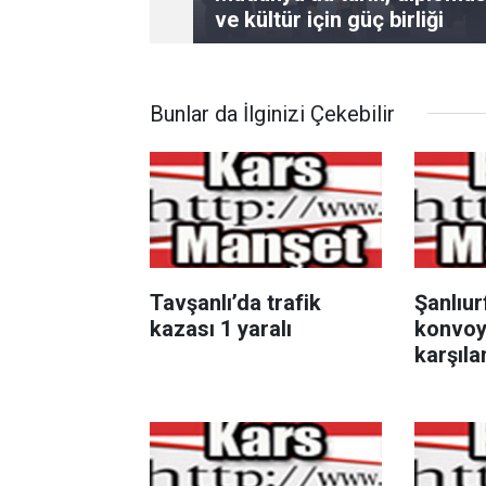
ve kültür için güç birliği
Bunlar da İlginizi Çekebilir
Tavşanlı’da trafik
Şanlıur
kazası 1 yaralı
konvoy
karşıl