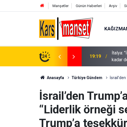
Manşetler
Günün Haberleri
Arşiv
S
KAĞIZMA
İtalya:
görkemli karşılama
24
19:19
kadar 
Anasayfa
Türkiye Gündem
İsrail’de
İsrail’den Trump’
“Liderlik örneği s
Trump’a teşekkür