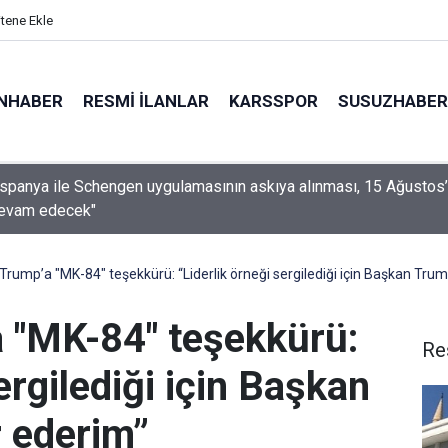
itene Ekle
NHABER
RESMI İLANLAR
KARSSPOR
SUSUZHABER
 "İspanya ile Schengen uygulamasının askıya alınması, 15 Ağustos
devam edecek"
n Trump’a "MK-84" teşekkürü: “Liderlik örneği sergilediği için Başkan Tru
a "MK-84" teşekkürü:
Re
ergilediği için Başkan
 ederim”