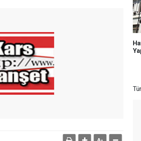
Ha
Ya
Tü