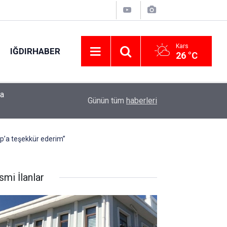
Kars
IĞDIRHABER
26 °C
’a
AK Parti Grup Başkanvekili Gül: "Milli Dayanışm
19:18
Günün tüm
haberleri
Güçlendirilmesi ile ilgili teklif milletimizin teklifi
mp’a teşekkür ederim”
smi İlanlar