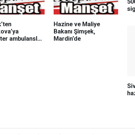
50
sig
k’ten
Hazine ve Maliye
ova’ya
Bakanı Şimşek,
pter ambulansla
Mardin’de
i hastası nakli
Si
ha