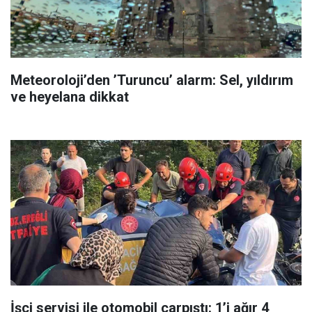
Meteoroloji’den ’Turuncu’ alarm: Sel, yıldırım
ve heyelana dikkat
İşçi servisi ile otomobil çarpıştı: 1’i ağır 4