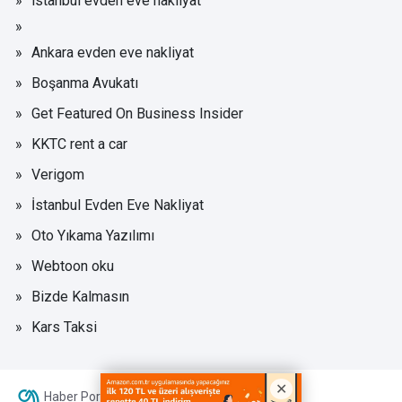
istanbul evden eve nakliyat
Ankara evden eve nakliyat
Boşanma Avukatı
Get Featured On Business Insider
KKTC rent a car
Verigom
İstanbul Evden Eve Nakliyat
Oto Yıkama Yazılımı
Webtoon oku
Bizde Kalmasın
Kars Taksi
Haber Portalı Yazılımı