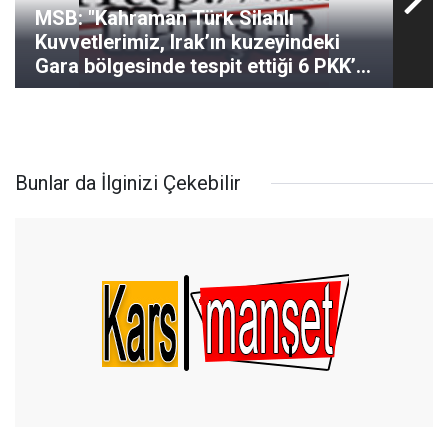
MSB: "Kahraman Türk Silahlı
Kuvvetlerimiz, Irak’ın kuzeyindeki
Gara bölgesinde tespit ettiği 6 PKK’lı
terörist ile Suriye’nin kuzeyindeki
Barış Pınarı ve Fırat Kalkanı
bölgesinde belirlediği 7 PKK/YPG’li
teröristi etkisiz hâ
Bunlar da İlginizi Çekebilir