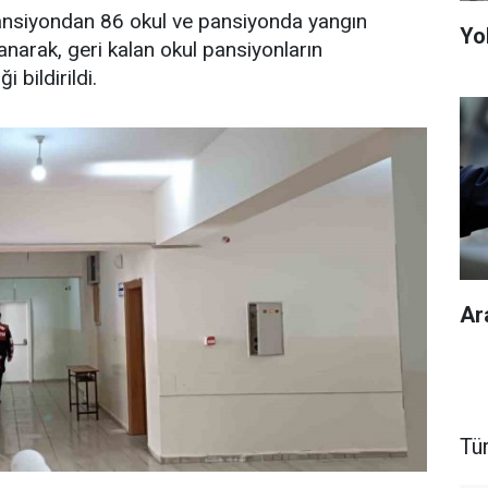
ansiyondan 86 okul ve pansiyonda yangın
Yol
narak, geri kalan okul pansiyonların
i bildirildi.
Ar
Tü