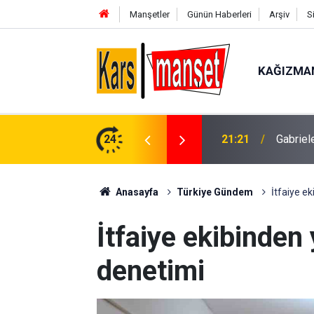
Manşetler
Günün Haberleri
Arşiv
S
KAĞIZMA
a
24
21:20
Kapadok
Anasayfa
Türkiye Gündem
İtfaiye e
İtfaiye ekibinden
denetimi