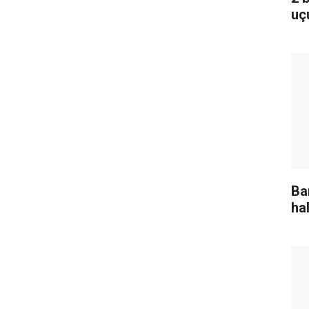
uç
Ba
ha