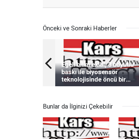
Önceki ve Sonraki Haberler
Egeli bilim ekibi, 3 boyutlu
baskı ile biyosensör
teknolojisinde öncü bir
çalışma geliştirecek
Bunlar da İlginizi Çekebilir