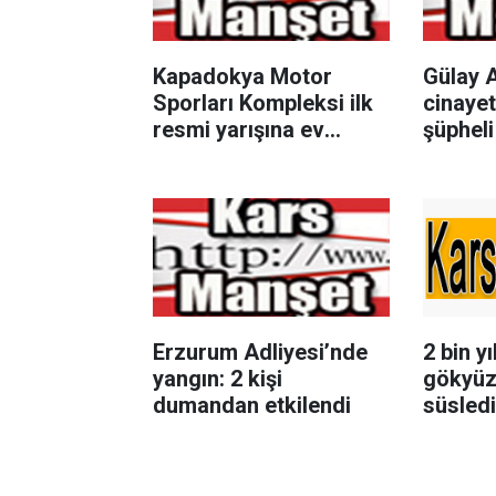
Kapadokya Motor
Gülay 
Sporları Kompleksi ilk
cinayet
resmi yarışına ev
şüpheli
sahipliği yapacak
Erzurum Adliyesi’nde
2 bin yı
yangın: 2 kişi
gökyüz
dumandan etkilendi
süsledi