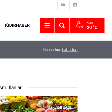
Kars
IĞDIRHABER
20 °C
acak
21:14
Gülay Akgün Mutlu cinayetine ilişkin 5 şüpheli tu
Günün tüm
haberleri
smi İlanlar