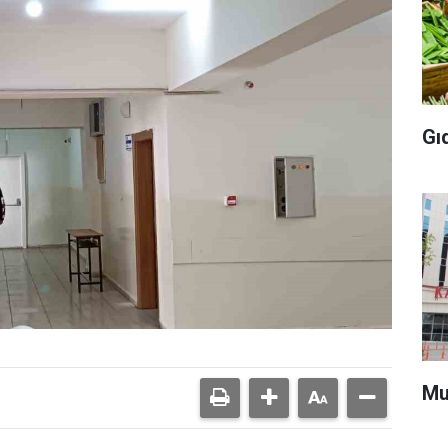
Gı
Mu