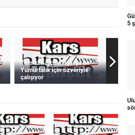
Gü
5 
Temizlik işçileri ışıl ışıl bir
Yumurtalık için özveriyle
çalışıyor
Ul
sö