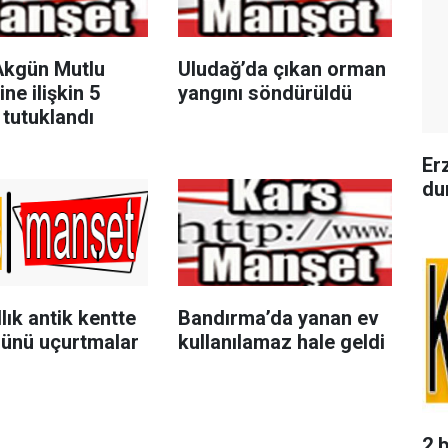
Akgün Mutlu
Uludağ’da çıkan orman
ine ilişkin 5
yangını söndürüldü
 tutuklandı
Er
du
llık antik kentte
Bandırma’da yanan ev
ünü uçurtmalar
kullanılamaz hale geldi
2 