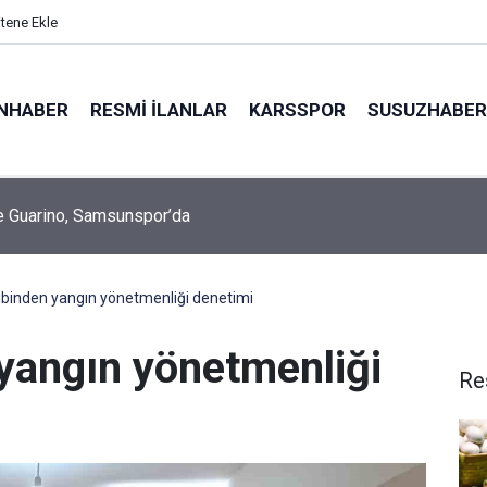
itene Ekle
NHABER
RESMI İLANLAR
KARSSPOR
SUSUZHABER
ya Motor Sporları Kompleksi ilk resmi yarışına ev sahipliği yap
kibinden yangın yönetmenliği denetimi
 yangın yönetmenliği
Re