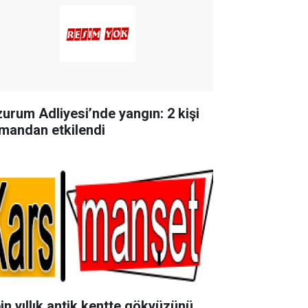
zurum Adliyesi’nde yangın: 2 kişi
mandan etkilendi
bin yıllık antik kentte gökyüzünü