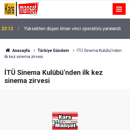
Ankara’da çakmakla kuru otları tutuşturup yangın
23:05
çıkaran şahıs suçüstü yakalandı
Anasayfa
Türkiye Gündem
İTÜ Sinema Kulübü’nden
ilk kez sinema zirvesi
İTÜ Sinema Kulübü’nden ilk kez
sinema zirvesi