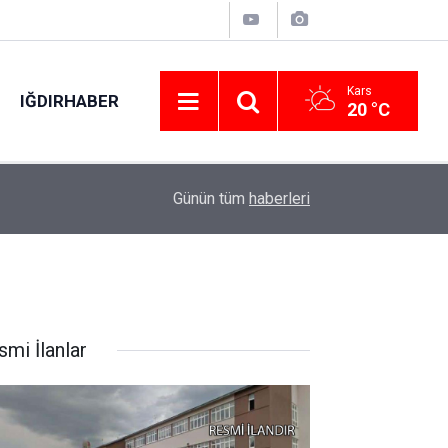
Kars
IĞDIRHABER
20 °C
Orgeneral Çardakçı’dan 15 Temmuz Demokrasi Şeh
10:20
Günün tüm
haberleri
Mağdurları Derneğine ziyaret
smi İlanlar