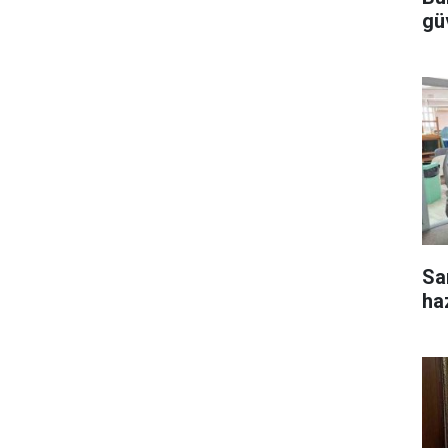
gü
Sar
ha