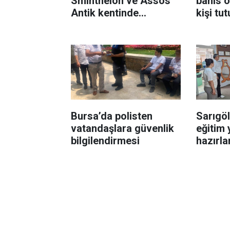
Smintheion ve Assos
bahis 
Antik kentinde
kişi tu
incelemelerde bulundu
Bursa’da polisten
Sarıgöl
vatandaşlara güvenlik
eğitim 
bilgilendirmesi
hazırla