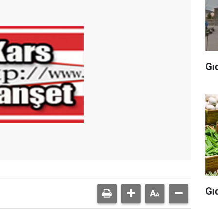
Gı
Gı