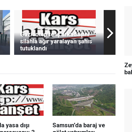
Gaziantep’te iş arkadaşını
silahla ağır yaralayan şahıs
tutuklandı
Ze
ba
a yasa dışı
Samsun’da baraj ve