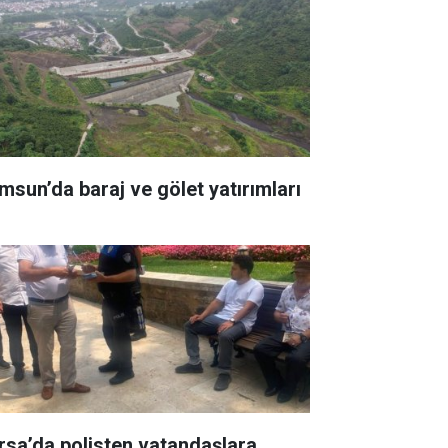
msun’da baraj ve gölet yatırımları
rsa’da polisten vatandaşlara