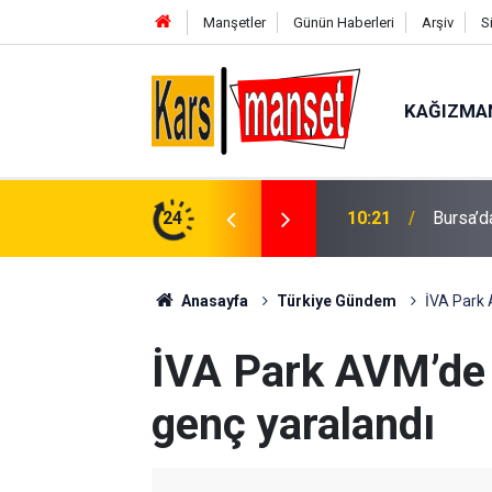
Manşetler
Günün Haberleri
Arşiv
S
KAĞIZMA
üvenlik bilgilendirmesi
24
10:20
Sarıgöl’
Anasayfa
Türkiye Gündem
İVA Park 
İVA Park AVM’de
genç yaralandı