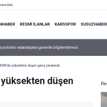
itene Ekle
NHABER
RESMI İLANLAR
KARSSPOR
SUSUZHABER
de okullar yeni eğitim yılına hazırlanıyor
AVM’de yüksekten düşen genç yaralandı
 yüksekten düşen
Re