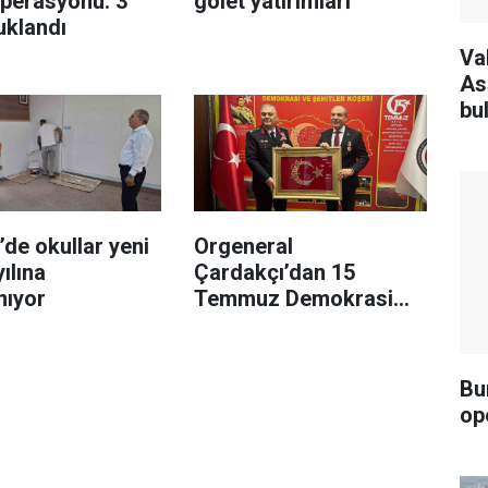
operasyonu: 3
gölet yatırımları
tuklandı
Va
As
bu
’de okullar yeni
Orgeneral
yılına
Çardakçı’dan 15
nıyor
Temmuz Demokrasi
Şehitleri, Gazileri ve
Terör Mağdurları
Derneğine ziyaret
Bu
op