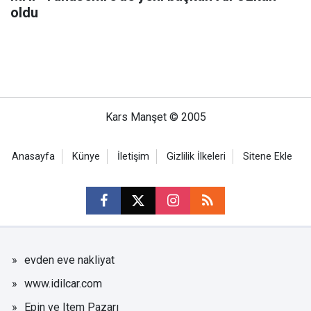
oldu
Kars Manşet © 2005
Anasayfa
Künye
İletişim
Gizlilik İlkeleri
Sitene Ekle
evden eve nakliyat
www.idilcar.com
Epin ve Item Pazarı