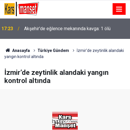
17:23
Akşehir’de eğlence mekanında kavga: 1 ölü
17:22
MHP Yunusemre’de yeni başkan Ali Özkan oldu
Anasayfa
Türkiye Gündem
İzmir’de zeytinlik alandaki
yangın kontrol altında
İzmir’de zeytinlik alandaki yangın
kontrol altında