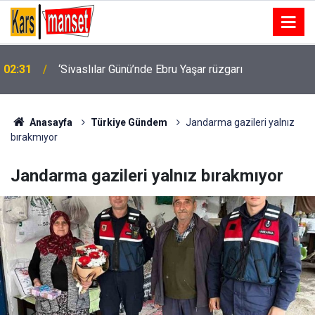
ABD Başkanı Trump: "İran ile anlaşma yapmayı tercih
01:56
ederim çünkü insanları öldürmek istemiyorum"
Anasayfa
Türkiye Gündem
Jandarma gazileri yalnız
bırakmıyor
Jandarma gazileri yalnız bırakmıyor