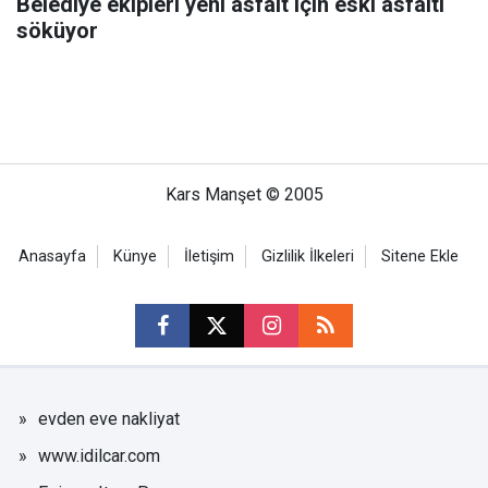
Belediye ekipleri yeni asfalt için eski asfaltı
söküyor
Kars Manşet © 2005
Anasayfa
Künye
İletişim
Gizlilik İlkeleri
Sitene Ekle
evden eve nakliyat
www.idilcar.com