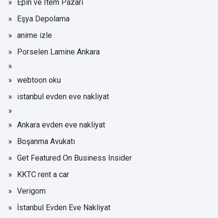
Epin ve Item Pazarı
Eşya Depolama
anime izle
Porselen Lamine Ankara
webtoon oku
istanbul evden eve nakliyat
Ankara evden eve nakliyat
Boşanma Avukatı
Get Featured On Business Insider
KKTC rent a car
Verigom
İstanbul Evden Eve Nakliyat