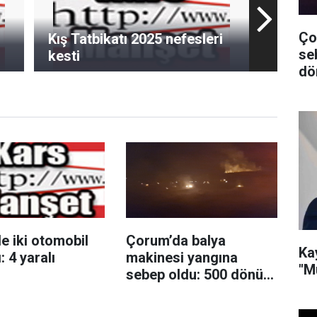
Ço
Kış Tatbikatı 2025 nefesleri
se
kesti
dö
e iki otomobil
Çorum’da balya
Ka
: 4 yaralı
makinesi yangına
"M
sebep oldu: 500 dönüm
anız küle döndü