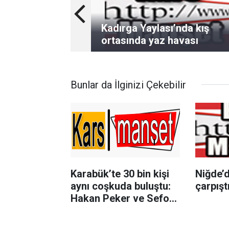
Kadırga Yaylası’nda kış
ortasında yaz havası
Bunlar da İlginizi Çekebilir
Karabük’te 30 bin kişi
Niğde’d
aynı coşkuda buluştu:
çarpıştı
Hakan Peker ve Sefo
sahneyi salladı