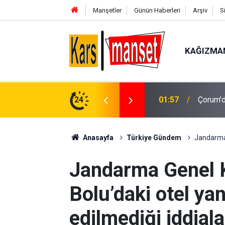
Manşetler
Günün Haberleri
Arşiv
S
KAĞIZMA
a sebep oldu: 500 dönüm anız küle döndü
24
01:27
Kayseri
Anasayfa
Türkiye Gündem
Jandarma 
Jandarma Genel 
Bolu’daki otel y
edilmediği iddiala