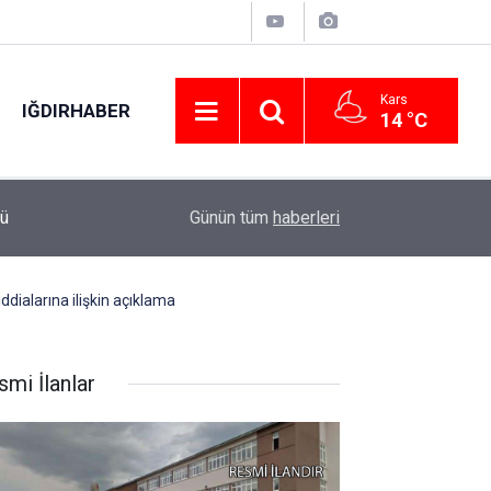
Kars
IĞDIRHABER
14 °C
01:19
Kayserispor gurbetçi Mert Göckan ile anlaştı
Günün tüm
haberleri
dialarına ilişkin açıklama
smi İlanlar