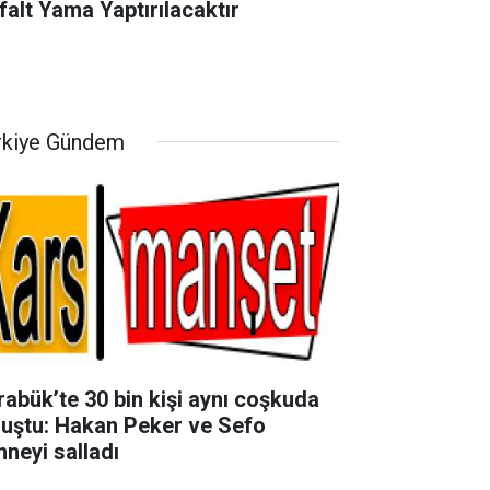
falt Yama Yaptırılacaktır
rkiye Gündem
rabük’te 30 bin kişi aynı coşkuda
luştu: Hakan Peker ve Sefo
hneyi salladı