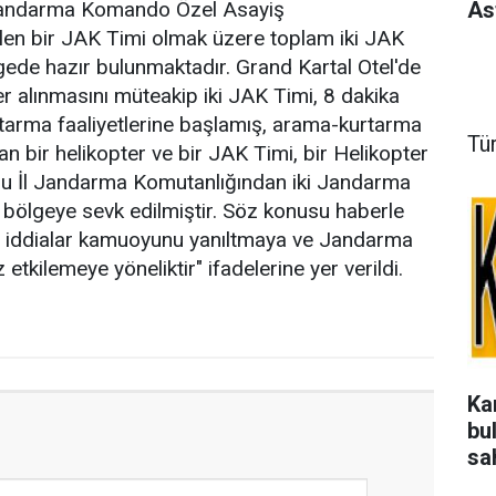
As
andarma Komando Özel Asayiş
len bir JAK Timi olmak üzere toplam iki JAK
gede hazır bulunmaktadır. Grand Kartal Otel'de
r alınmasını müteakip iki JAK Timi, 8 dakika
tarma faaliyetlerine başlamış, arama-kurtarma
Tü
n bir helikopter ve bir JAK Timi, bir Helikopter
u İl Jandarma Komutanlığından iki Jandarma
bölgeye sevk edilmiştir. Söz konusu haberle
ışı iddialar kamuoyunu yanıltmaya ve Jandarma
etkilemeye yöneliktir" ifadelerine yer verildi.
Ka
bu
sa