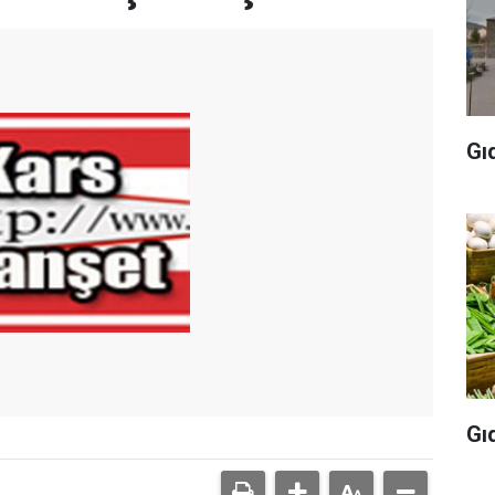
Gı
Gı