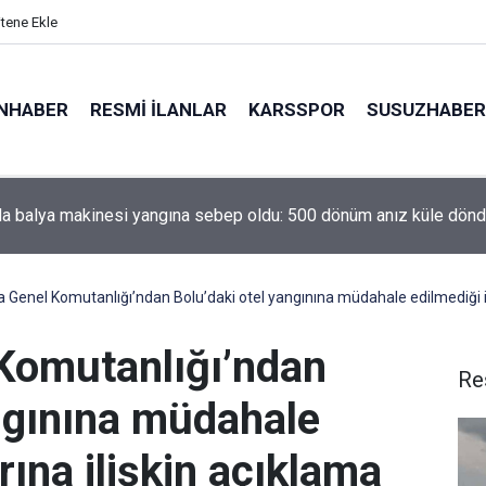
itene Ekle
NHABER
RESMI İLANLAR
KARSSPOR
SUSUZHABER
spor Başkanı Ali Çamlı: "Mutluluk yaşıyoruz"
Genel Komutanlığı’ndan Bolu’daki otel yangınına müdahale edilmediği id
Komutanlığı’ndan
Re
angınına müdahale
rına ilişkin açıklama