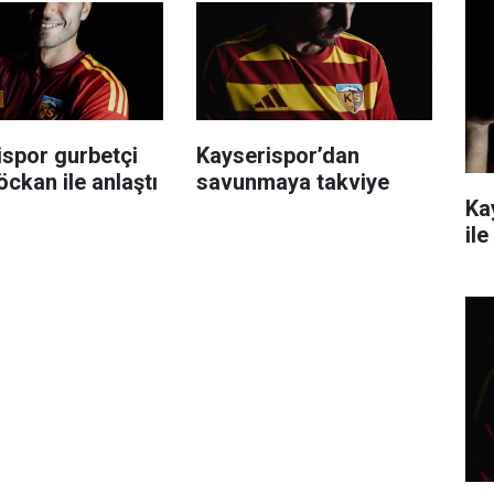
ispor gurbetçi
Kayserispor’dan
ckan ile anlaştı
savunmaya takviye
Ka
ile