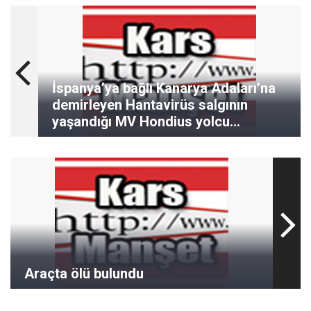
İspanya’ya bağlı Kanarya Adaları’na
demirleyen Hantavirüs salgının
yaşandığı MV Hondius yolcu
gemisinde tahliyeler başladı.
Araçta ölü bulundu