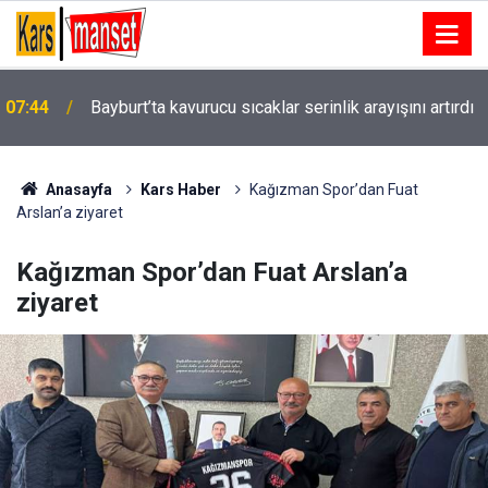
Deniz astsubay adayları zorlu eğitimlerle Mavi
07:16
Vatan’da göreve hazırlanıyor
Anasayfa
Kars Haber
Kağızman Spor’dan Fuat
Arslan’a ziyaret
Kağızman Spor’dan Fuat Arslan’a
ziyaret