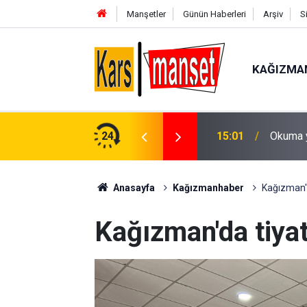
Manşetler
Günün Haberleri
Arşiv
S
KAĞIZMA
ezuniyet sevinci yaşadı
24
14:57
Yozgat’
Anasayfa
Kağızmanhaber
Kağızman'd
Kağızman'da tiyat