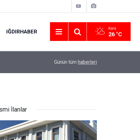
Kars
IĞDIRHABER
26 °C
14:57
Trendyol Süper Lig’de 2-3. hafta programları açı
Günün tüm
haberleri
smi İlanlar