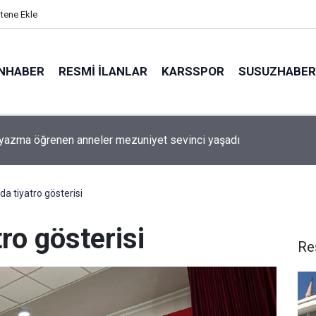
itene Ekle
NHABER
RESMI İLANLAR
KARSSPOR
SUSUZHABER
ta düzenlen uygulamada 325 kişi sorgulandı
a tiyatro gösterisi
ro gösterisi
Re