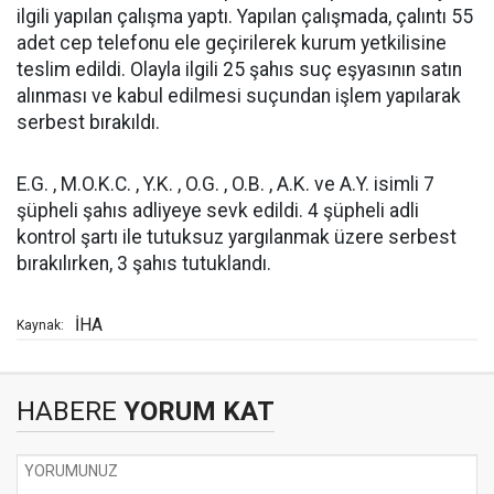
ilgili yapılan çalışma yaptı. Yapılan çalışmada, çalıntı 55
adet cep telefonu ele geçirilerek kurum yetkilisine
teslim edildi. Olayla ilgili 25 şahıs suç eşyasının satın
alınması ve kabul edilmesi suçundan işlem yapılarak
serbest bırakıldı.
E.G. , M.O.K.C. , Y.K. , O.G. , O.B. , A.K. ve A.Y. isimli 7
şüpheli şahıs adliyeye sevk edildi. 4 şüpheli adli
kontrol şartı ile tutuksuz yargılanmak üzere serbest
bırakılırken, 3 şahıs tutuklandı.
İHA
Kaynak:
HABERE
YORUM KAT