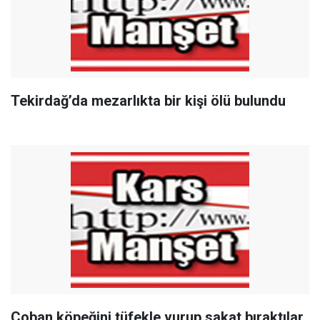
Tekirdağ’da mezarlıkta bir kişi ölü bulundu
Çoban köpeğini tüfekle vurup sakat bıraktılar