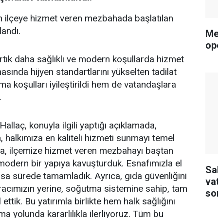
n ilçeye hizmet veren mezbahada başlatılan
andı.
Me
op
ık daha sağlıklı ve modern koşullarda hizmet
sında hijyen standartlarını yükselten tadilat
a koşulları iyileştirildi hem de vatandaşlara
.
laç, konuyla ilgili yaptığı açıklamada,
, halkımıza en kaliteli hizmeti sunmayı temel
şla, ilçemize hizmet veren mezbahayı baştan
modern bir yapıya kavuşturduk. Esnafımızla el
Sa
sa sürede tamamladık. Ayrıca, gıda güvenliğini
va
 aracımızın yerine, soğutma sistemine sahip, tam
so
ettik. Bu yatırımla birlikte hem halk sağlığını
tu
a yolunda kararlılıkla ilerliyoruz. Tüm bu