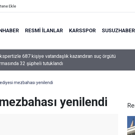
itene Ekle
NHABER
RESMI İLANLAR
KARSSPOR
SUSUZHABER
aki balkondan düşen 2 yaşındaki çocuk ağır yaralandı
ediyesi mezbahası yenilendi
 mezbahası yenilendi
Re