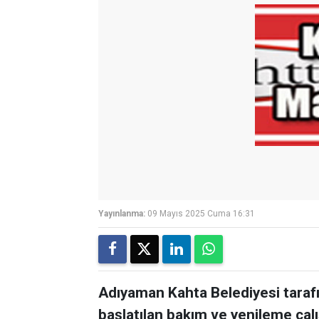
Yayınlanma:
09 Mayıs 2025 Cuma 16:31
Adıyaman Kahta Belediyesi tara
başlatılan bakım ve yenileme çal