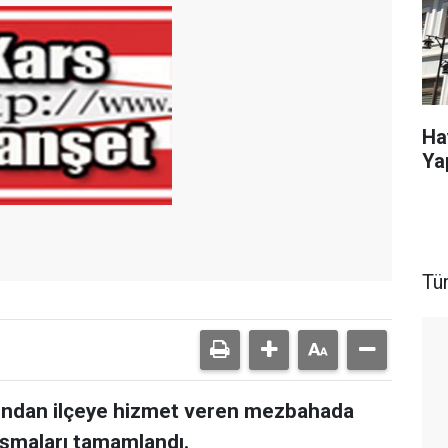
Ha
Ya
Tü
fından ilçeye hizmet veren mezbahada
ışmaları tamamlandı.