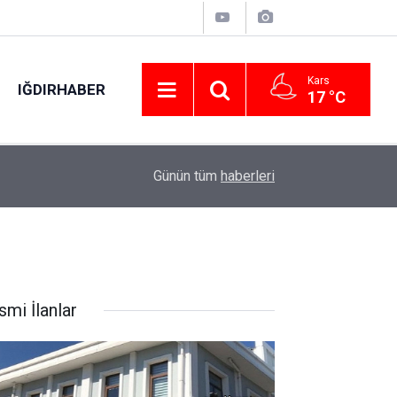
Kars
IĞDIRHABER
17 °C
21:43
Gaziosmanpaşa’da Erkin Koray vefatının üçüncü y
Günün tüm
haberleri
smi İlanlar