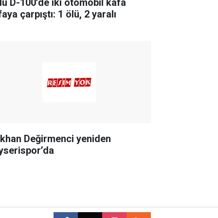
lu D-100’de iki otomobil kafa
aya çarpıştı: 1 ölü, 2 yaralı
khan Değirmenci yeniden
yserispor’da