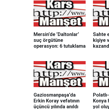
Mersin’de ’Daltonlar’
Sahte e
suç örgütüne
kişiye 
operasyon: 6 tutuklama
kazand
soruşt
şüpheli
Gaziosmanpaşa’da
Polatl
Erkin Koray vefatının
Konya 
üçüncü yılında anıldı
yol olu