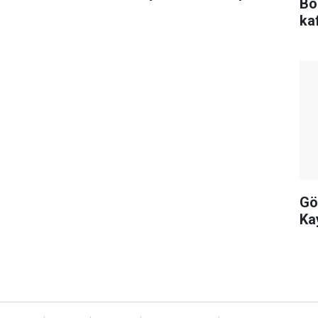
Bo
gözaltına alındı
kaf
Gö
Ka