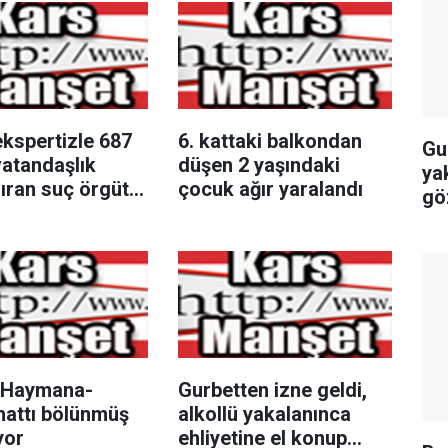
kspertizle 687
6. kattaki balkondan
Gu
vatandaşlık
düşen 2 yaşındaki
ya
ıran suç örgütü
çocuk ağır yaralandı
gö
urmasında 32
 tutuklandı
ı-Haymana-
Gurbetten izne geldi,
hattı bölünmüş
alkollü yakalanınca
yor
ehliyetine el konup