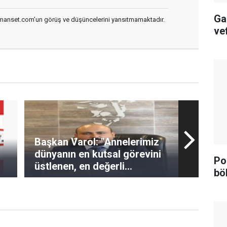
Ga
smanset.com’un görüş ve düşüncelerini yansıtmamaktadır.
ve
Başkan Varol: "Annelerimiz
dünyanın en kutsal görevini
Po
üstlenen, en değerli
bö
varlığımızdır"