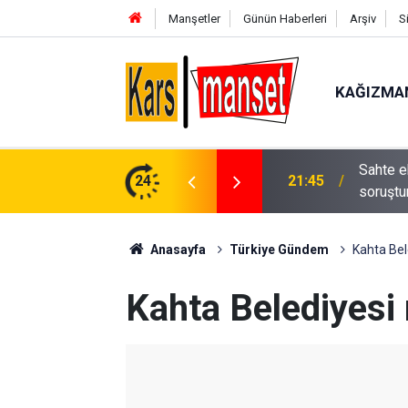
Manşetler
Günün Haberleri
Arşiv
S
KAĞIZMA
tandaşlık kazandıran suç örgütü
24
21:44
6. katt
klandı
Anasayfa
Türkiye Gündem
Kahta Bel
Kahta Belediyesi